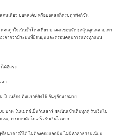
ลคนเดียว บอลสเต็ป หรือบอลสดก็ครบทุกฟังก์ชัน
คลถูกใจเน้นย้ำโดดเดี่ยว บางคนชอบจัดชุดลุ้นคูณหลายเท่า
 เนื่องจากว่ามีระบบที่ยืดหยุ่นและครอบคลุมการแทงทุกแบบ
อกได้อิสระ
เวลา
ใบเหลือง ทีมแรกที่ยิงได้ อื่นๆอีกมากมาย
 บาท ในแมตช์เย็นวันเสาร์ ผลเป็นเข้าเต็มทุกคู่ รับเงินไป
ะเหตุว่าระบบตัดใบเสร็จรับเงินไวมาก
ชีธนาคารก็ได้ ไม่ต้องคอยแอดมิน ไม่มีหักค่าธรรมเนียม