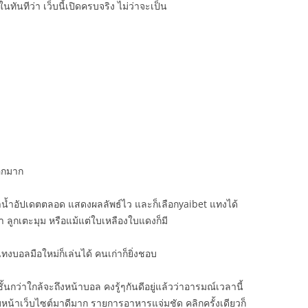
นทีว่า เว็บนี้เปิดครบจริง ไม่ว่าจะเป็น
อีกมาก
าคาน้ำอัปเดตตลอด แสดงผลลัพธ์ไว และก็เลือกyaibet แทงได้
ำ ลูกเตะมุม หรือแม้แต่ใบเหลืองใบแดงก็มี
ทงบอลมือใหม่ก็เล่นได้ คนเก่าก็ยิ่งชอบ
นกว่าใกล้จะถึงหน้าบอล คงรู้ๆกันดีอยู่แล้วว่าอารมณ์เวลานี้
บหน้าเว็บไซต์มาดีมาก รายการอาหารแจ่มชัด คลิกครั้งเดียวก็