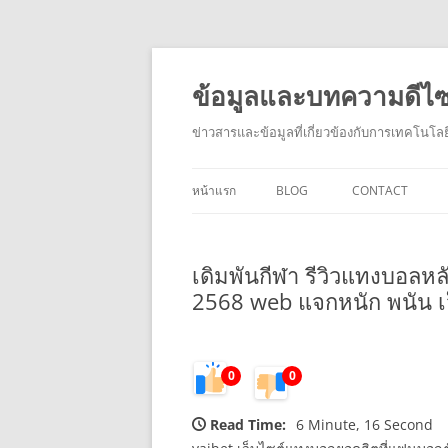
ข้อมูลและบทความดีไซ
ข่าวสารและข้อมูลที่เกี่ยวข้องกับการเทคโนโ
หน้าแรก
BLOG
CONTACT
เดิมพันกีฬา รีวิวแทงบอลหลัง
2568 web แจกหนัก พนัน เว
0
0
Read Time:
6 Minute, 16 Second