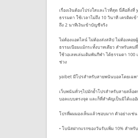
เรื่องเงินต้องโปร่งใสและไวที่สุด นี่คือสิ่ง
ธรรมดา ใช้เวลาไม่ถึง 10 วินาที เครดิตเข
ถึง 2 นาทีเงินเข้าบัญชีจริง
ไม่ต้องแอดไลน์ ไม่ต้องส่งสลิป ไม่ต้องคอยผ
ธรรมเนียมแม้กระทั้งบาทเดียว สำหรับคนที่ไ
ใช้วอเลทเล่นเดิมพันกีฬา ได้ธรรมดา 100 เปอ
ช่วง
yaibet มีโปรสำหรับสายพนันบอลโดยเฉพาะ
เว็บพนันทั่วๆไปมักย้ำโปรสำหรับสายสล็อ
บอลแบบตรงจุด และก็ที่สำคัญเป็นมิได้แออัด
โปรที่ผมมองเห็นแล้วชอบมาก ตัวอย่างเช่น
• โบนัสฝากแรกของวันรับเพิ่ม 10% สำหรั