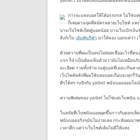
yaibet เว็บไซต์แทงบอลยอดฮิตที่แฟนบอลตัว
การจะแทงบอลให้ได้อรรถรส ไม่ใช่แค่เลือก
ก็เคยผ่านจุดที่สมัครหลายเว็บไซต์ 
บางเว็บไซต์เปิดคู่บอลน้อย บางเว็บเบิกเงิ
ลิงก์เว็บ
เดิมพันกีฬา
มาให้ลอง บอกแค่ว่า เว
ด้วยความที่ผมเป็นคนไม่ค่อยเชื่ออะไรที่
แรก ก็จำเป็นต้องเห็นด้วยว่ามันไม่เหมือนก
ละเอียด รวมทั้งจำนวนคู่บอลที่เยอะเกินคาด
เว็บไซต์หลักที่ผมใช้แทงบอลเกือบจะทุกวี่ว
ดีๆได้ทราบจักกับ yaibet พนันบอลออนไลน์ 
ความพิเศษของ yaibet ไม่ใช่แค่เว็บพนัน แต
ในสมัยที่เว็บพนันบอลผุดขึ้นราวกับดอกเห็ด 
พนันบอลจริงๆมันไม่ง่ายเลย กระทั่งผมมาพบ
เวลาดึก แต่ว่าเว็บไซต์เดิมไม่มีให้แทง