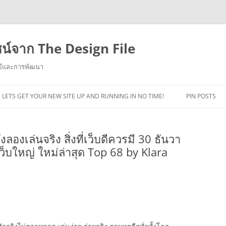
น์จาก The Design File
ลยีและการพัฒนา
ข้าม
ไป
LETS GET YOUR NEW SITE UP AND RUNNING IN NO TIME!
PIN POSTS
ยัง
เนื้อหา
ลองเล่นจริง สิ่งที่เว็บดีควรมี 30 ธันวา
็บใหญ่ ใหม่ล่าสุด Top 68 by Klara