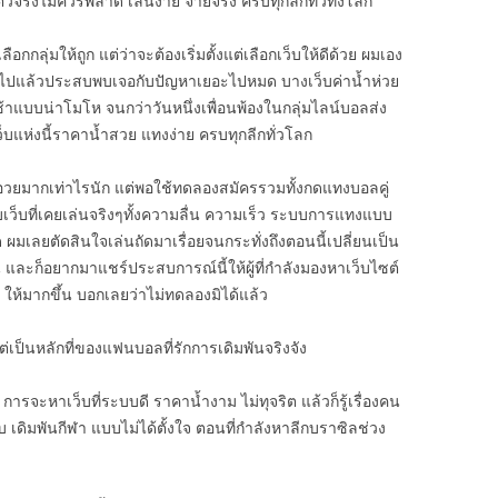
จริงไม่ควรพลาด เล่นง่าย จ่ายจริง ครบทุกลีกทั่วทั้งโลก
กลุ่มให้ถูก แต่ว่าจะต้องเริ่มตั้งแต่เลือกเว็บให้ดีด้วย ผมเอง
แทงไปแล้วประสบพบเจอกับปัญหาเยอะไปหมด บางเว็บค่าน้ำห่วย
นช้าแบบน่าโมโห จนกว่าวันหนึ่งเพื่อนพ้องในกลุ่มไลน์บอลส่ง
็บแห่งนี้ราคาน้ำสวย แทงง่าย ครบทุกลีกทั่วโลก
คนอวยมากเท่าไรนัก แต่พอใช้ทดลองสมัครรวมทั้งกดแทงบอลคู่
ับเว็บที่เคยเล่นจริงๆทั้งความลื่น ความเร็ว ระบบการแทงแบบ
 ผมเลยตัดสินใจเล่นถัดมาเรื่อยจนกระทั่งถึงตอนนี้เปลี่ยนเป็น
ัน และก็อยากมาแชร์ประสบการณ์นี้ให้ผู้ที่กำลังมองหาเว็บไซต์
ให้มากขึ้น บอกเลยว่าไม่ทดลองมิได้แล้ว
่เป็นหลักที่ของแฟนบอลที่รักการเดิมพันจริงจัง
การจะหาเว็บที่ระบบดี ราคาน้ำงาม ไม่ทุจริต แล้วก็รู้เรื่องคน
 เดิมพันกีฬา แบบไม่ได้ตั้งใจ ตอนที่กำลังหาลีกบราซิลช่วง