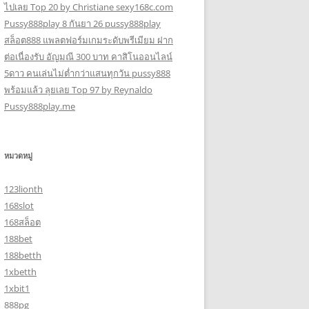
ไปเลย Top 20 by Christiane sexy168c.com
Pussy888play 8 กันยา 26 pussy888play
สล็อต888 แพลตฟอร์มเกมระดับพรีเมียม ฝาก
ต่อเนื่องรับ อัญมณี 300 บาท คาสิโนออนไลน์
5ดาว คนเล่นไม่ต่ำกว่าแสนทุกวัน pussy888
พร้อมแล้ว ลุยเลย Top 97 by Reynaldo
Pussy888play.me
หมวดหมู่
123lionth
168slot
168สล็อต
188bet
188betth
1xbetth
1xbit1
888pg