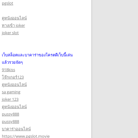
pgslot
ดูหนังออนไลน์
ทางเข้า joker
joker slot
เว็บสล็อตและบาคาร่าของโครตดีเว็บนี้เล่น
แล้วรวยจัดๆ
918kiss
โจ๊กเกอร์123
ดูหนังออนไลน์
sa gaming
joker 123
ดูหนังออนไลน์
pussy888
pussy888
บาคาร่าออนไลน์
https://www.pgslot.movie