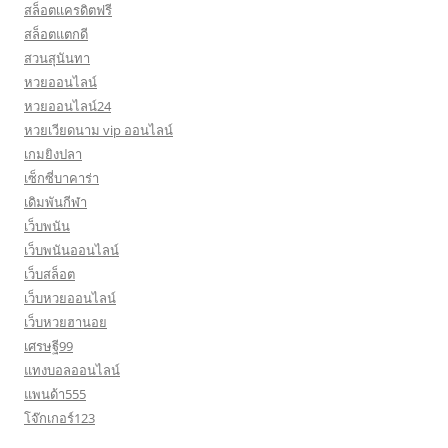
สล็อตเเครดิตฟรี
สล็อตแตกดี
สวนสุนันทา
หวยออนไลน์
หวยออนไลน์24
หวยเวียดนาม vip ออนไลน์
เกมยิงปลา
เซ็กซี่บาคาร่า
เดิมพันกีฬา
เว็บพนัน
เว็บพนันออนไลน์
เว็บสล็อต
เว็บหวยออนไลน์
เว็บหวยฮานอย
เศรษฐี99
แทงบอลออนไลน์
แพนด้า555
โจ๊กเกอร์123