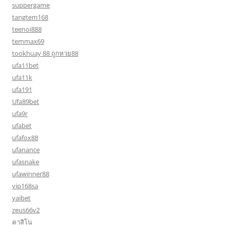
suppergame
tangtem168
teenoi888
temmax69
tookhuay 88 ถูกหวย88
ufa11bet
ufa11k
ufa191
Ufa89bet
ufa9r
ufabet
ufafox88
ufanance
ufasnake
ufawinner88
vip168sa
yaibet
zeus66v2
คาสิโน