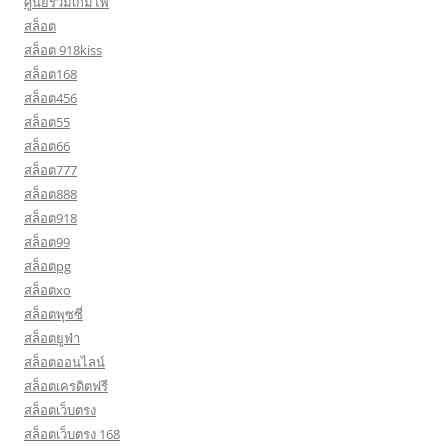
ศูนย์รวมเกมไพ่
สล็อต
สล็อต 918kiss
สล็อต168
สล็อต456
สล็อต55
สล็อต66
สล็อต777
สล็อต888
สล็อต918
สล็อต99
สล็อตpg
สล็อตxo
สล็อตพุซซี่
สล็อตยูฟ่า
สล็อตออนไลน์
สล็อตเครดิตฟรี
สล็อตเว็บตรง
สล็อตเว็บตรง 168