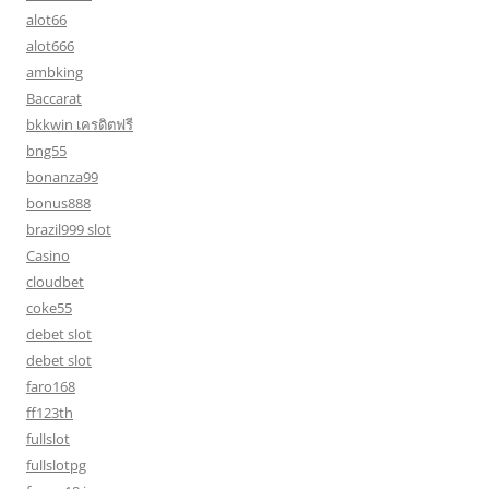
alot66
alot666
ambking
Baccarat
bkkwin เครดิตฟรี
bng55
bonanza99
bonus888
brazil999 slot
Casino
cloudbet
coke55
debet slot
debet slot
faro168
ff123th
fullslot
fullslotpg