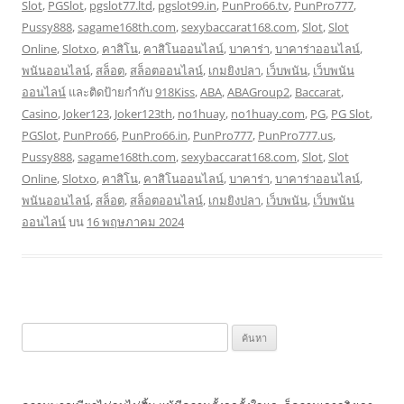
Slot
,
PGSlot
,
pgslot77.ltd
,
pgslot99.in
,
PunPro66.tv
,
PunPro777
,
Pussy888
,
sagame168th.com
,
sexybaccarat168.com
,
Slot
,
Slot
Online
,
Slotxo
,
คาสิโน
,
คาสิโนออนไลน์
,
บาคาร่า
,
บาคาร่าออนไลน์
,
พนันออนไลน์
,
สล็อต
,
สล็อตออนไลน์
,
เกมยิงปลา
,
เว็บพนัน
,
เว็บพนัน
ออนไลน์
และติดป้ายกำกับ
918Kiss
,
ABA
,
ABAGroup2
,
Baccarat
,
Casino
,
Joker123
,
Joker123th
,
no1huay
,
no1huay.com
,
PG
,
PG Slot
,
PGSlot
,
PunPro66
,
PunPro66.in
,
PunPro777
,
PunPro777.us
,
Pussy888
,
sagame168th.com
,
sexybaccarat168.com
,
Slot
,
Slot
Online
,
Slotxo
,
คาสิโน
,
คาสิโนออนไลน์
,
บาคาร่า
,
บาคาร่าออนไลน์
,
พนันออนไลน์
,
สล็อต
,
สล็อตออนไลน์
,
เกมยิงปลา
,
เว็บพนัน
,
เว็บพนัน
ออนไลน์
บน
16 พฤษภาคม 2024
ค้นหา
สำหรับ: