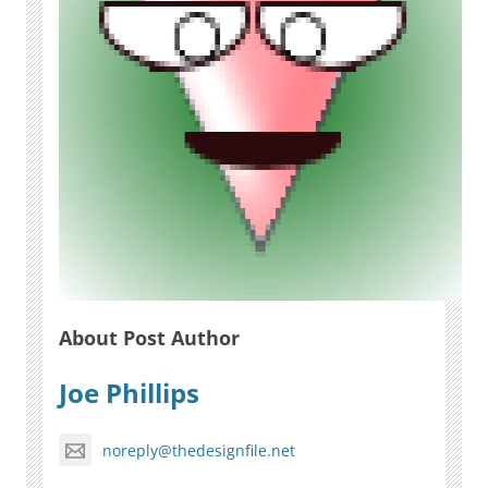
About Post Author
Joe Phillips
noreply@thedesignfile.net