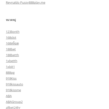
Reynaldo Pussy888play.me
หมวดหมู่
123lionth
168slot
168สล็อต
188bet
188betth
1xbetth
1xbit1
888pg
918Kiss
918kissauto
918kissme
ABA
ABAGroup2
allbet24hr