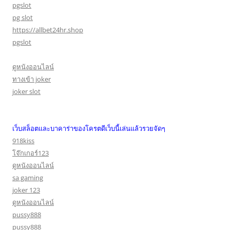
pgslot
pg slot
https://allbet24hr.shop
pgslot
ดูหนังออนไลน์
ทางเข้า joker
joker slot
เว็บสล็อตและบาคาร่าของโครตดีเว็บนี้เล่นแล้วรวยจัดๆ
918kiss
โจ๊กเกอร์123
ดูหนังออนไลน์
sa gaming
joker 123
ดูหนังออนไลน์
pussy888
pussy888