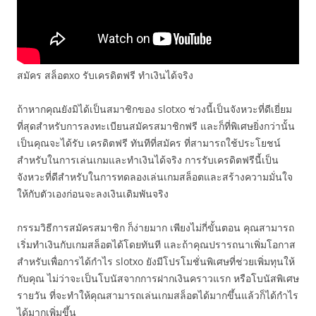
สมัคร สล็อตxo รับเครดิตฟรี ทำเงินได้จริง
ถ้าหากคุณยังมิได้เป็นสมาชิกของ slotxo ช่วงนี้เป็นจังหวะที่ดีเยี่ยม
ที่สุดสำหรับการลงทะเบียนสมัครสมาชิกฟรี และก็ที่พิเศษยิ่งกว่านั้น
เป็นคุณจะได้รับ เครดิตฟรี ทันทีที่สมัคร ที่สามารถใช้ประโยชน์
สำหรับในการเล่นเกมและทำเงินได้จริง การรับเครดิตฟรีนี้เป็น
จังหวะที่ดีสำหรับในการทดลองเล่นเกมสล็อตและสร้างความมั่นใจ
ให้กับตัวเองก่อนจะลงเงินเดิมพันจริง
กรรมวิธีการสมัครสมาชิก ก็ง่ายมาก เพียงไม่กี่ขั้นตอน คุณสามารถ
เริ่มทำเงินกับเกมสล็อตได้โดยทันที และถ้าคุณปรารถนาเพิ่มโอกาส
สำหรับเพื่อการได้กำไร slotxo ยังมีโปรโมชั่นพิเศษที่ช่วยเพิ่มทุนให้
กับคุณ ไม่ว่าจะเป็นโบนัสจากการฝากเงินคราวแรก หรือโบนัสพิเศษ
รายวัน ที่จะทำให้คุณสามารถเล่นเกมสล็อตได้มากขึ้นแล้วก็ได้กำไร
ได้มากเพิ่มขึ้น