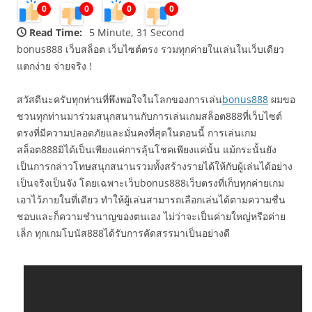
0
0
0
0
Read Time:
5 Minute, 31 Second
bonus888 เว็บสล็อต เว็บไซต์ตรง รวมทุกค่ายในเล่นในเว็บเดียว
แตกง่าย จ่ายจริง !
สวัสดีนะครับทุกท่านที่พึงพอใจในโลกของการเล่น
bonus888
ผมขอ
ชวนทุกท่านมาร่วมสนุกสนานกับการเล่นเกมสล็อต888ที่เว็บไซต์
ตรงที่มีความปลอดภัยและมั่นคงที่สุดในตอนนี้ การเล่นเกม
สล็อต888มิได้เป็นเพียงแค่การลุ้นโชคเพียงแค่นั้น แม้กระนั้นยัง
เป็นการกล่าวโทษสนุกสนานรวมทั้งสร้างรายได้ให้กับผู้เล่นได้อย่าง
เป็นจริงเป็นจัง โดยเฉพาะเว็บbonus888เว็บตรงที่เก็บทุกค่ายเกม
เอาไว้ภายในที่เดียว ทำให้ผู้เล่นสามารถเลือกเล่นได้ตามความชื่น
ชอบและก็ความชำนาญของตนเอง ไม่ว่าจะเป็นค่ายใหญ่หรือค่าย
เล็ก ทุกเกมโบนัส888ได้รับการคัดสรรมาเป็นอย่างดี