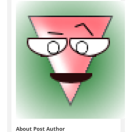
About Post Author