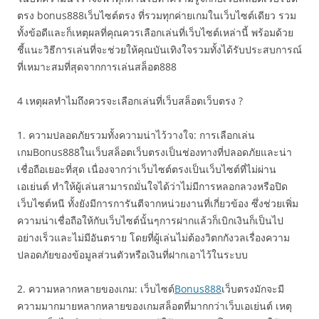
ตรง bonus888เว็บไซต์ตรง ที่รวมทุกค่ายเกมในเว็บไซต์เดียว รวม
ทั้งข้อดีและก็เหตุผลที่คุณควรเลือกเล่นที่เว็บไซต์เหล่านี้ พร้อมด้วย
ชี้แนะวิธีการเล่นที่จะช่วยให้คุณบันเทิงใจรวมทั้งได้รับประสบการณ์
ที่เหมาะสมที่สุดจากการเล่นสล็อต888
4 เหตุผลทำไมถึงควรจะเลือกเล่นที่เว็บสล็อตเว็บตรง ?
1. ความปลอดภัยรวมทั้งความน่าไว้วางใจ: การเลือกเล่น
เกมBonus888ในเว็บสล็อตเว็บตรงเป็นช่องทางที่ปลอดภัยและน่า
เชื่อถือเยอะที่สุด เนื่องจากว่าเว็บไซต์ตรงเป็นเว็บไซต์ที่ไม่ผ่าน
เอเย่นต์ ทำให้ผู้เล่นสามารถมั่นใจได้ว่าไม่มีการหลอกลวงหรือปิด
เว็บไซต์หนี ทั้งยังมีการการันตีจากหน่วยงานที่เกี่ยวข้อง ซึ่งช่วยเพิ่ม
ความน่าเชื่อถือให้กับเว็บไซต์นั้นๆการฝากแล้วก็เบิกเงินก็เป็นไป
อย่างเร็วและไม่มีอันตราย โดยที่ผู้เล่นไม่ต้องวิตกกังวลเรื่องความ
ปลอดภัยของข้อมูลส่วนตัวหรือเงินที่ฝากเอาไว้ในระบบ
2. ความหลากหลายของเกม: เว็บไซต์
Bonus888
เว็บตรงมักจะมี
ความมากมายหลากหลายของเกมสล็อตที่มากกว่าเว็บเอเย่นต์ เหตุ