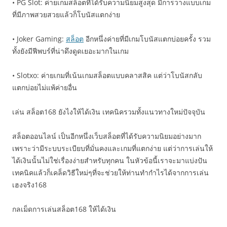
• PG Slot: ค่ายเกมสล็อตที่ได้รับความนิยมสูงสุด มีการวางแบบเกม
ที่มีภาพสวยสวยแล้วก็โบนัสแตกง่าย
• Joker Gaming:
สล็อต
อีกหนึ่งค่ายที่มีเกมโบนัสแตกบ่อยครั้ง รวม
ทั้งยังมีฟีพบร์ที่น่าดึงดูดเยอะมากในเกม
• Slotxo: ค่ายเกมที่เน้นเกมสล็อตแบบคลาสสิค แต่ว่าโบนัสกลับ
แตกบ่อยไม่แพ้ค่ายอื่น
เล่น สล็อต168 ยังไงให้ได้เงิน เทคนิครวมทั้งแนวทางใหม่ปัจจุบัน
สล็อตออนไลน์ เป็นอีกหนึ่งเว็บสล็อตที่ได้รับความนิยมอย่างมาก
เพราะว่ามีระบบระเบียบที่มั่นคงและเกมที่แตกง่าย แต่ว่าการเล่นให้
ได้เงินนั้นไม่ใช่เรื่องง่ายสำหรับทุกคน ในหัวข้อนี้เราจะมาแบ่งปัน
เทคนิคแล้วก็เคล็ดวิธีใหม่ๆที่จะช่วยให้ท่านทำกำไรได้จากการเล่น
เฮงจริง168
กลเม็ดการเล่นสล็อต168 ให้ได้เงิน