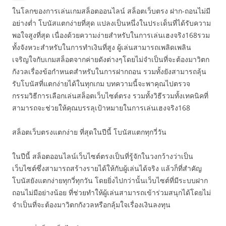
ในโลกของการเล่นเกมสล็อตออนไลน์ สล็อตเว็บตรง ฝาก-ถอนไม่มี
อย่างต่ำ โบนัสแตกง่ายที่สุด แปลงเป็นหนึ่งในประเด็นที่ได้รับความ
พอใจสูงที่สุด เนื่องด้วยความง่ายสำหรับในการเล่นเฮงจริง168รวม
ทั้งจังหวะสำหรับในการทำเงินที่สูง ผู้เล่นสามารถเพลิดเพลิน
เจริญใจกับเกมสล็อตจากค่ายดังต่างๆโดยไม่จำเป็นที่จะต้องมาวิตก
กังวลเรื่องข้อกำหนดสำหรับในการฝากถอน รวมทั้งยังสามารถลุ้น
รับโบนัสที่แตกง่ายได้ในทุกเกม บทความนี้จะพาคุณไปตรวจ
กรรมวิธีการเลือกเล่นสล็อตเว็บไซต์ตรง รวมทั้งวิธีรวมทั้งเทคนิคที่
สามารถจะช่วยให้คุณบรรลุเป้าหมายในการเล่นเฮงจริง168
สล็อตเว็บตรงแตกง่าย ที่สุดในปีนี้ โบนัสแตกทุกวี่วัน
ในปีนี้ สล็อตออนไลน์เว็บไซต์ตรงเป็นที่รู้จักในวงกว้างว่าเป็น
เว็บไซต์ซึ่งสามารถสร้างรายได้ให้กับผู้เล่นได้จริง แล้วก็ที่สำคัญ
โบนัสยังแตกง่ายทุกวี่ทุกวัน โดยยิ่งไปกว่านั้นเว็บไซต์ที่มีระบบฝาก
ถอนไม่มีอย่างน้อย ที่ช่วยทำให้ผู้เล่นสามารถเข้าร่วมสนุกได้โดยไม่
จำเป็นที่จะต้องมาวิตกกังวลหรือกลุ้มใจเรื่องเงินลงทุน