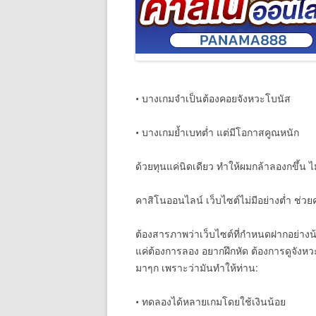
• บางเกมจำเป็นต้องคอยจังหวะโบนัส
• บางเกมย้ำเบทต่ำ แต่มีโอกาสคูณหนัก
ด้วยทุนแค่นิดเดียว ทำให้ผมกล้าลองกขึ้น ไม่เ
คาสิโนออนไลน์ เว็บไซต์ไม่มีอย่างต่ำ ช่วย
ต้องสารภาพว่าเว็บไซต์ที่กำหนดฝากอย่างน้
แค่ต้องการลอง อยากฝึกหัด ต้องการดูจังหวะเ
มาๆก เพราะว่ามันทำให้ท่าน:
• ทดลองได้หลายเกมโดยใช้เงินน้อย