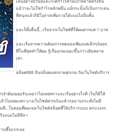
เล่นอย่างมีวินัยและก็ได้กำไรตามเป้าหลายครั้งขึ้น
แม้ว่าจะไม่ใช่กำไรหลักหมื่น แม้กระนั้นก็เป็นการเล่น
ที่สนุกแล้วก็มีโอกาสเพิ่มรายได้แบบไม่บีบคั้น
และก็ทั้งสิ้นนี้…เริ่มจากเว็บไซต์ที่ให้ผมฝากแค่ 1 บาท
และเริ่มจากความต้องการทดลองเพียงแค่เล็กๆน้อยๆ
ที่ในที่สุดทำให้ผม รู้เรื่องเกมเยอะขึ้นกว่าเดิมหลาย
เท่า
สล็อต888 ปั่นสล็อตแตกง่ายทุกเกม กับเว็บไซต์บริการ
ๆจำต้องยอมรับเลยว่าไม่เคยทราบจะเริ่มอย่างไรดี เว็บก็มีให้
นแล้วไม่เคยแตก บางเว็บไซต์ฝากเงินแล้วรอนานกระทั่งไม่มี
ปทันที…ในตอนที่ผมเจอเว็บไซต์สล็อตที่ให้บริการแบบ ครบวงจร
ริงแบบไม่มีลีลา
าบซึ้งแรกเจอ