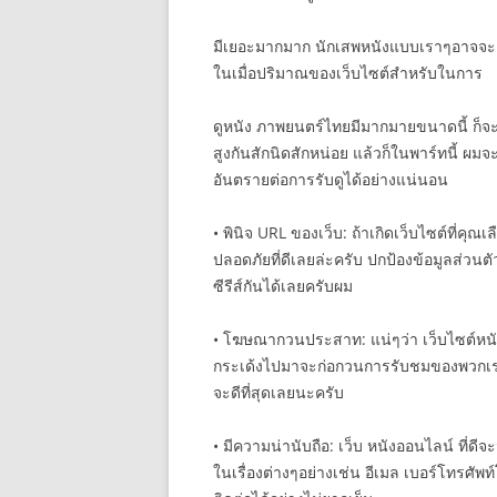
มีเยอะมากมาก นักเสพหนังแบบเราๆอาจจะเป็นไ
ในเมื่อปริมาณของเว็บไซต์สำหรับในการ
ดูหนัง ภาพยนตร์ไทยมีมากมายขนาดนี้ ก็จะต
สูงกันสักนิดสักหน่อย แล้วก็ในพาร์ทนี้ ผมจะ
อันตรายต่อการรับดูได้อย่างแน่นอน
• พินิจ URL ของเว็บ: ถ้าเกิดเว็บไซต์ที่คุณ
ปลอดภัยที่ดีเลยล่ะครับ ปกป้องข้อมูลส่วนต
ซีรีส์กันได้เลยครับผม
• โฆษณากวนประสาท: แน่ๆว่า เว็บไซต์หน
กระเด้งไปมาจะก่อกวนการรับชมของพวกเรา
จะดีที่สุดเลยนะครับ
• มีความน่านับถือ: เว็บ หนังออนไลน์ ที่ด
ในเรื่องต่างๆอย่างเช่น อีเมล เบอร์โทรศัพท