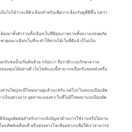
ปได้ว่าจะมีตัวเลือกสำหรับเพื่อการเลือกรับดูที่ดีขึ้น แต่ว่า
้องมาตั้งตัวรวมทั้งเลือกเว็บที่มีคุณภาพรวมทั้งความปลอดภัย
พาคุณมาเลือกเว็บที่จะทำให้ท่านได้เว็บที่ดีแล้วก็ไม่เป็น
เลือกรับชมนั้นเริ่มต้นด้วย https:// ถือว่ามีระบบรักษาความ
ัวของคุณได้อย่างดี เว็บไซต์แบบนี้สามารถเลือกรับชมหนังหรือ
ังส่วนใหญ่จะมีโฆษณาอยู่แล้วนะครับ แต่โปรโมทแบบป๊อปอัพ
เป็นอย่างมาก อุตสาหะมองหาเว็บที่ไม่มีโฆษณาแบบป๊อปอัพ
ีจะมีข้อมูลติดต่อสำหรับการแจ้งปัญหาด้านการใช้งานหรือไต่ถาม
์โทรศัพท์เคลื่อนที่ หรือช่องทางโซเชียลต่างๆเพื่อให้เราสามารถ