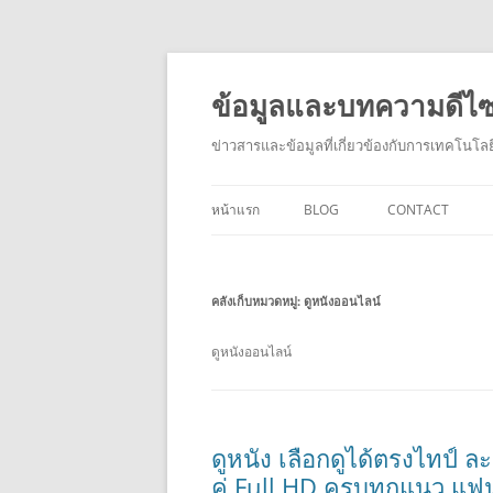
ข้อมูลและบทความดีไซ
ข่าวสารและข้อมูลที่เกี่ยวข้องกับการเทคโนโ
หน้าแรก
BLOG
CONTACT
คลังเก็บหมวดหมู่:
ดูหนังออนไลน์
ดูหนังออนไลน์
ดูหนัง เลือกดูได้ตรงไทป์ ล
คู่ Full HD ครบทุกแนว แฟ