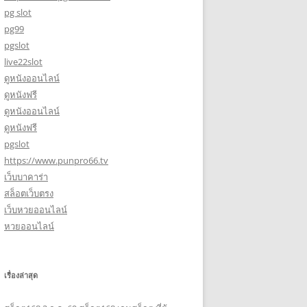
pg slot
pg99
pgslot
live22slot
ดูหนังออนไลน์
ดูหนังฟรี
ดูหนังออนไลน์
ดูหนังฟรี
pgslot
https://www.punpro66.tv
เว็บบาคาร่า
สล็อตเว็บตรง
เว็บหวยออนไลน์
หวยออนไลน์
เรื่องล่าสุด