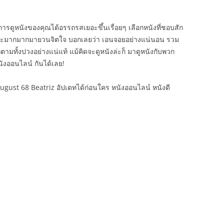
ารดูหนังของคุณได้อรรถรสเยอะขึ้นเรื่อยๆ เลือกหนังที่ชอบสัก
เยอะมากมากมายวนจิตใจ บอกเลยว่า เอนจอยอย่างแน่นอน รวม
ดๆก็ตามทั้งปวงอย่างแน่แท้ แม้คิดจะดูหนังล่ะก็ มาดูหนังกับพวก
ังออนไลน์ กันได้เลย!
ugust 68 Beatriz อัปเดทได้ก่อนใคร หนังออนไลน์ หนังดี