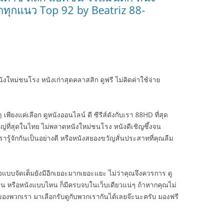
ุกทุกแนว Top 92 by Beatriz 88-
นังใหม่ชนโรง หนังเก่าสุดคลาสสิก ดูฟรี ไม่คิดค่าใช้จ่าย
 เพียงแค่เลือก ดูหนังออนไลน์ ดี ซีรีส์ดังกับเรา 88HD ที่สุด
หญ่ที่สุดในไทย ไม่พลาดหนังใหม่ชนโรง หนังดีเชิญซึ้งจน
รู้จักกันเป็นอย่างดี หรือหนังสยองขวัญสั่นประสาทที่คุณลืม
บบจัดเต็มยังมีอีกเยอะมากเยอะแยะ ไม่ว่าคุณจึงควรการ ดู
งจีน หรือหนังแบบไหน ก็มีครบจบในเว็บเดียวแน่ๆ ถ้าหากคุณไม่
ของพวกเรา มาเลือกรับดูกับพวกเรากันได้เลยจ๊ะนะครับ มองฟรี