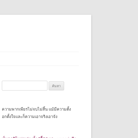
ค้นหา
สำหรับ:
ความพากเพียรไม่จบไม่สิ้น แม้มีความตั้ง
อกตั้งใจและก็ความเอาจริงเอาจัง