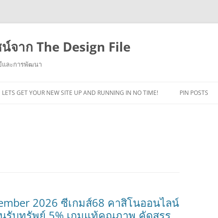
น์จาก The Design File
ลยีและการพัฒนา
ข้าม
ไป
LETS GET YOUR NEW SITE UP AND RUNNING IN NO TIME!
PIN POSTS
ยัง
เนื้อหา
ember 2026 ซีเกมส์68 คาสิโนออนไลน์
อนรับทรัพย์ 5% เกมแท้คุณภาพ คัดสรร