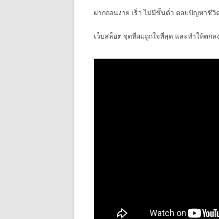
ฝากถอนง่าย เร็ว ไม่มีขั้นต่ำ ตอบปัญหาชีวิ
เว็บสล็อต จุดที่ผมถูกใจที่สุด และทำให้