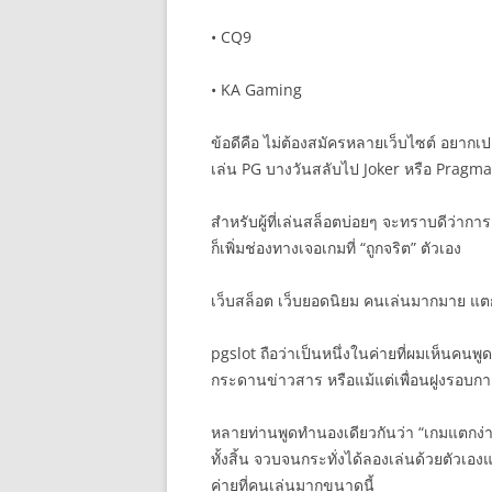
• CQ9
• KA Gaming
ข้อดีคือ ไม่ต้องสมัครหลายเว็บไซต์ อยากเ
เล่น PG บางวันสลับไป Joker หรือ Pragmat
สำหรับผู้ที่เล่นสล็อตบ่อยๆ จะทราบดีว่า
ก็เพิ่มช่องทางเจอเกมที่ “ถูกจริต” ตัวเอง
เว็บสล็อต เว็บยอดนิยม คนเล่นมากมาย แตก
pgslot ถือว่าเป็นหนึ่งในค่ายที่ผมเห็นคน
กระดานข่าวสาร หรือแม้แต่เพื่อนฝูงรอบกาย
หลายท่านพูดทำนองเดียวกันว่า “เกมแตกง่าย”,
ทั้งสิ้น จวบจนกระทั่งได้ลองเล่นด้วยตัวเองแ
ค่ายที่คนเล่นมากขนาดนี้