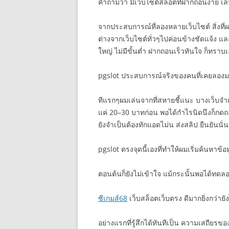
คำถามว่า มีเว็บไซต์สล็อตที่ฝากถอนง่าย เล่
จากประสบการณ์ที่ลองหลายเว็บไซต์ สิ่งที
ต่างจากเว็บไซต์ทั่วๆไปค่อนข้างชัดแจ้ง และ
ใหญ่ ไม่มีขั้นต่ำ ฝากถอนเร็วทันใจ ก็ทราบเ
pgslot ประสบการณ์จริงของคนที่เคยลองมาห
ทีแรกๆผมเล่นจากที่สหายชี้แนะ บางเว็บจำ
แค่ 20–30 บาทก่อน พอได้กำไรนิดนึงก็กด
ยังจำเป็นต้องทักแอดไม่น ส่งสลิป ยืนยันนั่นน
pgslot ตรงจุดนี้เองที่ทำให้ผมเริ่มค้นหาข้อ
ตอนต้นก็ยังไม่เข้าใจ แม้กระนั้นพอได้ทด
ซีเกมส์68
เว็บสล็อตเว็บตรง ดีมากยิ่งกว่า
อย่างแรกที่รู้สึกได้ทันทีเป็น ความเสถีย