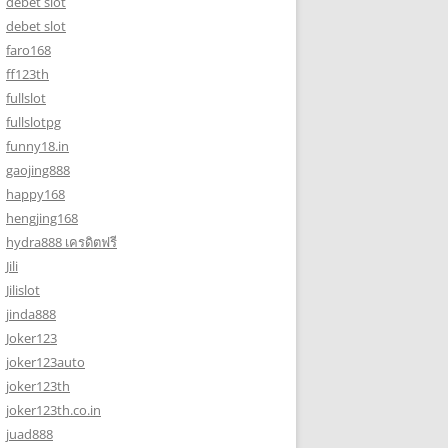
debet slot
debet slot
faro168
ff123th
fullslot
fullslotpg
funny18.in
gaojing888
happy168
hengjing168
hydra888 เครดิตฟรี
Jili
Jilislot
jinda888
Joker123
joker123auto
joker123th
joker123th.co.in
juad888