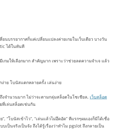
ปลี่ยนบรรยากาศก็แค่เปลี่ยนแปลงค่ายเกมในเว็บเดียว บางวัน
ic ได้ในทันที
การมีเกมให้เลือกมาก สำคัญมาก เพราะว่าช่วยลดความจำเจ แล้ว
ง่าย โบนัสแตกหลายครั้ง เล่นง่าย
พูดถึงจำนวนมาก ไม่ว่าจะตามกลุ่มสล็อตในโซเชียล,
เว็บสล็อต
ที่เล่นสล็อตเช่นกัน
 “โบนัสเข้าไว”, “เล่นแล้วไม่อึดอัด” ทีแรกๆผมเองก็มิได้เชื่อ
บบเป็นจริงเป็นจัง ถึงได้รู้เรื่องว่าทำไม pgslot ถึงกลายเป็น