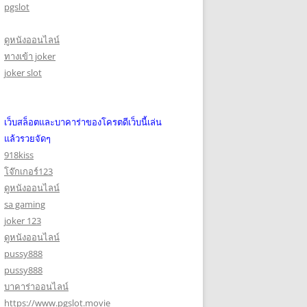
pgslot
ดูหนังออนไลน์
ทางเข้า joker
joker slot
เว็บสล็อตและบาคาร่าของโครตดีเว็บนี้เล่น
แล้วรวยจัดๆ
918kiss
โจ๊กเกอร์123
ดูหนังออนไลน์
sa gaming
joker 123
ดูหนังออนไลน์
pussy888
pussy888
บาคาร่าออนไลน์
https://www.pgslot.movie