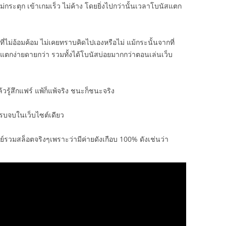
่กระตุก เข้าเกมเร็ว ไม่ค้าง โดยยิ่งไปกว่านั้นเวลาโบนัสแตก
ี่ไม่อ้อมค้อม ไม่เคยทราบคิดไปเองหรือไม่ แม้กระนั้นจากที่
แตกง่ายดายกว่า รวมทั้งได้โบนัสบ่อยมากกว่าตอนเล่นเว็บ
วรู้สึกแฟร์ แพ้ก็แพ้จริง ชนะก็ชนะจริง
ครบจบในเว็บไซต์เดียว
ศูนย์รวมสล็อตจริงๆเพราะว่ามีค่ายดังเกือบ 100% ดังเช่นว่า