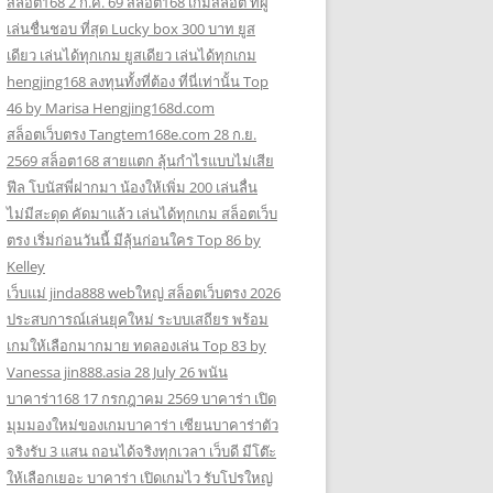
สล็อต168 2 ก.ค. 69 สล็อต168 เกมสล็อต ที่ผู้
เล่นชื่นชอบ ที่สุด Lucky box 300 บาท ยูส
เดียว เล่นได้ทุกเกม ยูสเดียว เล่นได้ทุกเกม
hengjing168 ลงทุนทั้งที่ต้อง ที่นี่เท่านั้น Top
46 by Marisa Hengjing168d.com
สล็อตเว็บตรง Tangtem168e.com 28 ก.ย.
2569 สล็อต168 สายแตก ลุ้นกำไรแบบไม่เสีย
ฟีล โบนัสพี่ฝากมา น้องให้เพิ่ม 200 เล่นลื่น
ไม่มีสะดุด คัดมาแล้ว เล่นได้ทุกเกม สล็อตเว็บ
ตรง เริ่มก่อนวันนี้ มีลุ้นก่อนใคร Top 86 by
Kelley
เว็บแม่ jinda888 webใหญ่ สล็อตเว็บตรง 2026
ประสบการณ์เล่นยุคใหม่ ระบบเสถียร พร้อม
เกมให้เลือกมากมาย ทดลองเล่น Top 83 by
Vanessa jin888.asia 28 July 26 พนัน
บาคาร่า168 17 กรกฎาคม 2569 บาคาร่า เปิด
มุมมองใหม่ของเกมบาคาร่า เซียนบาคาร่าตัว
จริงรับ 3 แสน ถอนได้จริงทุกเวลา เว็บดี มีโต๊ะ
ให้เลือกเยอะ บาคาร่า เปิดเกมไว รับโปรใหญ่