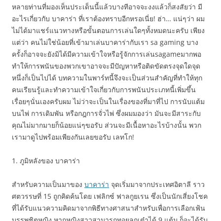
หลายท่านที่มองเห็นประเด็นนี้แล้วบางทีอาจจะงงแล้วก็สงสัยว่า มี
อะไรเกี่ยวกับ บาคาร่า ที่เราต้องทราบอีกหรอเนี่ย! ฮ่า… แน่ๆว่า ผม
ไม่ได้มาแชร์แนวทางหรือขั้นตอนการเล่นใดๆทั้งหมดนะครับ เพียง
แต่ว่า คนไม่ใช่น้อยที่เข้ามาเล่นบาคาร่ากับเรา sa gaming บาง
ครั้งก็อาจจะยังมิได้มีความเข้าใจหรือรู้จักการเล่นsagameมากพอ
ทำให้การพนันของพวกเขาอาจจะมีปัญหาหรือติดขัดตรงจุดใดจุด
หนึ่งก็เป็นไปได้ บทความในพาร์ทนี้จึงจะเป็นส่วนสำคัญที่ทำให้ทุก
คนเรียนรู้และทำความเข้าใจเกี่ยวกับการพนันประเภทนี้เพิ่มขึ้น
เรื่อยๆนั่นเองครับผม ไม่ว่าจะเป็นในเรื่องของที่มาที่ไป การนับแต้ม
บนไพ่ การเดิมพัน หรือกฎการจั่วไพ่ ซึ่งผมมองว่า มันจะมีสาระกับ
คุณไม่มากมายก็น้อยแน่ๆขอรับ ส่วนจะมีเนื้อหาอะไรบ้างนั้น พวก
เรามาดูไปพร้อมเพียงกันเลยขอรับ เลทโก!
1. ภูมิหลังของ บาคาร่า
สำหรับความเป็นมาของ
บาคาร่า
จุดเริ่มมาจากประเทศอิตาลี ราว
ศตวรรษที่ 15 ถูกคิดค้นโดย เฟลิกซ์ ฟาลกูยเรน ซึ่งเป็นนักเสี่ยงโชค
ที่ได้รับแนวความคิดมาจากพิธีทางศาสนาสำหรับเพื่อการเลือกเฟ้น
บรรพชิตหญิง หากหญิงสาวสามารถทอยลูกเต๋าได้ 9 แต้ม ก็จะได้รับ