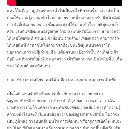
แล้วก็ในที่สุด กฎสำหรับการจั่วไพ่เป็นอะไรที่บางครั้งอาจจะจำเป็น
ต้องใช้ความรู้ความเข้าใจมากมายราวหนึ่งเลยล่ะขอรับ ฝั่งเจ้ามือมี
การจั่วที่เป็นต่อมากกว่า ซึ่งผมจะสรุปให้ท่านเข้าใจง่ายที่สุดเลยจ๊ะ
ครับ เริ่มกันที่ฝั่งผู้เล่นsagame ถ้ามี 5 แต้มหรือน้อยกว่า สามารถจั่ว
ได้เลยโดยทันที ส่วนฝั่งเจ้ามือนั้น จำกล้วยๆเพียงแค่ว่า สามารถจั่ว
ได้เลยทันที ถ้าหากไพ่ไม่สามารถที่จะชนะฝั่งผู้เล่นบาคาร่าได้
นอกจากแต่ว่า ฝั่งผู้เล่นจะมี 9 แต้มครับผม ยิ่งกว่านั้น ถ้าเกิดฝั่งเจ้า
มือมี 6 แต้มเท่ากับฝั่งผู้เล่นบาคาร่า เจ้ามือสามารถเปิดไพ่ใบที่ 3 เพื่อ
ชนะได้เลยด้วยเหมือนกัน
บาคาร่า ระบบเสถียร เล่นได้ไม่มีสะดุด สนุกสนานทุกการเดิมพัน
เป็นไงบ้างขอรับกับเรื่องน่ารู้เกี่ยวกับบาคาร่าจากพวกเรา
sagame168th บอกเลยว่า สาระสำคัญของการเล่นบาคาร่านั้น
บางทีอาจจะไม่ใช่แค่การชนะเดิมพันเพียงอย่างเดียว การทำความรู้
ความเข้าใจและก็เรียนหัวข้อต่างๆของsagame168thนั้น ไม่ว่าจะ
เป็น ภูมิหลัง การนับแต้มบนไพ่ การเดิมพัน หรือกฎการเปิดไพ่ มันจะ
ทำให้คุณรู้สึกสนุกสนานกับการเล่นบาคาร่าเพิ่มมากขึ้น ซึ่งเว้นเสีย