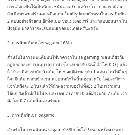
การเลือกเฟ้นให้เป็นนักบวชนั่นเองครับ แต่บ้างก็ว่า บาคาร่ามีต้น
กำเนิดมาจากฝรั่งเศสเหมือนกัน โดยมีรูปแบบสำหรับในการเดิมพัน
2 แบบอย่างด้วยกัน อีกทั้งแบบเชอแมงเดอเฟร์ และก็แบบอันบาก ใน
ปัจจุบัน บาคาร่าจะเล่นแบบเชอแมงเดอเฟร์นะครับ
2. การนับแต้มบนไพ่ sagame168th
สำหรับในการนับแต้มบนไพ่บาคาร่าใน sa gaming ก็เช่นเดียวกับ
กฎข้อตกลงการเล่นบาคาร่าทั่วๆไปเลยขอรับ นั่นก็คือ ไพ่ K Q J แล้ว
ก็ 10 จะมีค่าเท่ากับ 0 แต้ม, ไพ่ A จะมีค่าพอๆกับ 1 แต้ม ส่วนไพ่อื่นๆ
ก็จะมีแต้มเท่ากับจำนวนเลขบนหน้าไพ่นั่นเองนะครับ โดยจะมีการ
แจกไพ่ฝั่งละ 2 ใบ แล้วให้นำผลรวมของไพ่ทั้งยัง 2 ใบมารวมกัน
ได้แก่ ฝั่งเจ้ามือได้ไพ่ K และเลข 7 เท่ากับ 0 แต้มรวมกับ 7 แต้ม เจ้า
มือก็จะมี 7 แต้มนั่นเองครับผม
3. การเดิมพันบน sagame
สำหรับในการพนันบน sagame168th ก็มิได้ซับซ้อนหรือต่างจาก