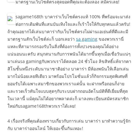
มาตรฐานเว็บไซต์ตรงสุดยอดที่คุณจะต้องลอง สมัครเลย!
sagame168th บาคาร่าเว็บไซต์ตรงแท้ 100% ที่พร้อมจะมาส่ง
ต่อการเดิมพันที่แสนบันเทิงใจและก็เร้าใจให้กับทุกคนแล้วครับ!
ถ้าคุณอยากได้เล่นบาคาร่ากับเว็บไซต์ตรงไม่ผ่านเอเย่นต์ที่ดีและมี
มาตรฐานสักเว็บไซต์ล่ะก็ บอกเลยว่า
sa gaming
ของพวกเรานี่
แหละที่สามารถรองรับในสิ่งที่ต้องการทั้งปวงของคุณได้อย่าง
แน่นอนนะครับ สนุกสนานกับการพนันได้มากขึ้นทุกเมื่อเชื่อวันแน่ๆ
มาเล่นsa gamingกับพวกเราได้ตลอด 24 ชั่วโมง ลิขสิทธิ์แท้จากคา
สิโนชั้นหนึ่งระดับนานาชาติอย่าง บาคาร่า มีห้องพนันให้เลือกเล่น
มากไม่น้อยเลยทีเดียว มาพร้อมโปรโมชั่นแล้วก็กิจกรรมสุดพิเศษที่
ยอมรับได้เฉพาะสมาชิกของพวกเราแค่นั้น จะฝากหรือถอนก็ง่าย
และรวดเร็วทันใจแบบสุดๆกับระบบฝากถอนอัตโนมัติที่ดีเยี่ยมที่สุด
ในเวลานี้ แม้คุณไม่ได้อยากพลาดล่ะก็ มาลงทะเบียนสมัครสมาชิก
ใหม่กับsagame168thพวกเราได้เลย!
4 เรื่องจริงที่คุณต้องทราบเกี่ยวกับการเล่น บาคาร่า มาทำความรู้จัก
กับ บาคาร่าออนไลน์ ให้เยอะขึ้นกันเหอะ!