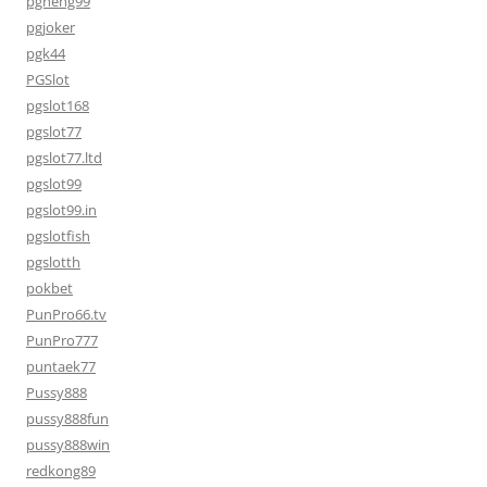
pgheng99
pgjoker
pgk44
PGSlot
pgslot168
pgslot77
pgslot77.ltd
pgslot99
pgslot99.in
pgslotfish
pgslotth
pokbet
PunPro66.tv
PunPro777
puntaek77
Pussy888
pussy888fun
pussy888win
redkong89