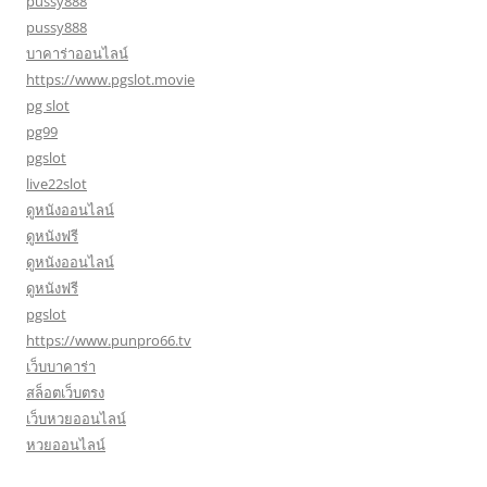
pussy888
pussy888
บาคาร่าออนไลน์
https://www.pgslot.movie
pg slot
pg99
pgslot
live22slot
ดูหนังออนไลน์
ดูหนังฟรี
ดูหนังออนไลน์
ดูหนังฟรี
pgslot
https://www.punpro66.tv
เว็บบาคาร่า
สล็อตเว็บตรง
เว็บหวยออนไลน์
หวยออนไลน์