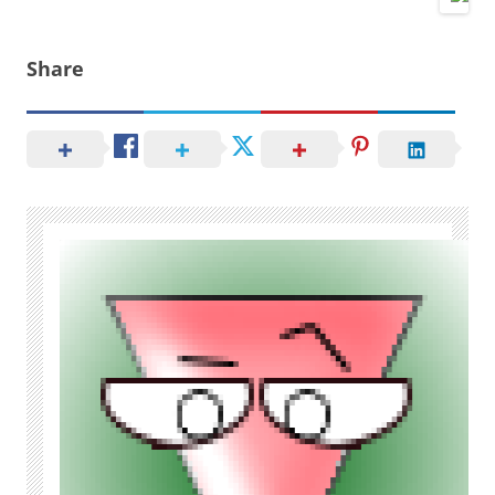
Share