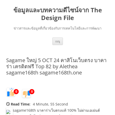
ข้อมูลและบทความดีไซน์จาก The
Design File
ข่าวสารและข้อมูลที่เกี่ยวข้องกับการเทคโนโลยีและการพัฒนา
ข้าม
เมนู
ไป
ยัง
เนื้อหา
Sagame ใหญ่ 5 OCT 24 คาสิโนเว็บตรง บาคา
ร่า เครดิตฟรี Top 82 by Alethea
sagame168th sagame168th.one
0
0
Read Time:
4 Minute, 55 Second
sagame168th บาคาร่าเว็บตรงแท้ 100% ไม่ผ่านเอเย่นต์