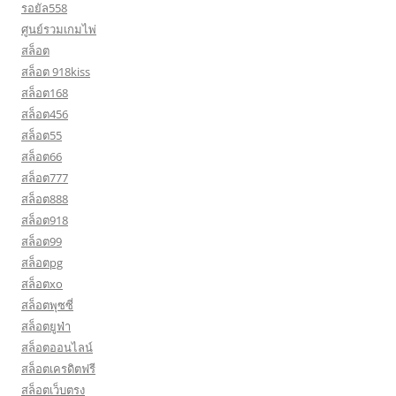
รอยัล558
ศูนย์รวมเกมไพ่
สล็อต
สล็อต 918kiss
สล็อต168
สล็อต456
สล็อต55
สล็อต66
สล็อต777
สล็อต888
สล็อต918
สล็อต99
สล็อตpg
สล็อตxo
สล็อตพุซซี่
สล็อตยูฟ่า
สล็อตออนไลน์
สล็อตเครดิตฟรี
สล็อตเว็บตรง