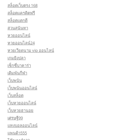
สล็อตเว็บตรง 168
สล็อตเเครดิตฟรี
สล็อตแตกดี
สวนสุนันทา
หวยออนไลน์
หวยออนไลน์24
หวยเวียดนาม vip ออนไลน์
เกมยิงปลา
เซ็กซี่บาคาร่า
เดิมพันกีฬา
เว็บพนัน
เว็บพนันออนไลน์
เว็บสล็อต
เว็บหวยออนไลน์
เว็บหวยฮานอย
เศรษฐี99
แทงบอลออนไลน์
แพนด้า555