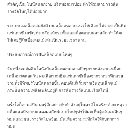
สำคัญเป็น โบนัสแตกง่าย แจ็คพอตมาบ่อย ทำให้ผมสามารถลุ้น
รางวัลใหญ่ได้บ่อยมาก
ระบบของสล็อตสดยังมี เกมสล็อตหลายแนวให้เลือก ไม่ว่าจะเป็นธีม
แฟนตาซี เผชิญภัย หรือแม้กระทั้งเกมสล็อตแบบคลาสสิก ทำให้ผม
ไม่เคยรู้สึกเบื่อเลยแม้เล่นเป็นระยะเวลานาน
ประสบการณ์การปั่นสล็อตแบบใหม่ๆ
วันหนึ่งผมตัดสินใจนั่งปั่นสล็อตตอนกลางดึกๆภายหลังจากเหนื่อย
เหน็ดมาตลอดวัน ผมเลือกเกมธีมแฟนตาซีเนื่องจากว่ากราฟิกสวย
รวมทั้งมีฟีพบร์โบนัสหลายขั้น ตอนต้นก็เริ่มจากเงินทุนเล็กๆแม้
กระนั้นความเพลิดเพลินอยู่ที่ การลุ้นรางวัลแบบเรียลไทม์
ครั้งใดก็ตามสปิน ผมรู้สึกอย่างกับกำลังอยู่ในคาสิโนจริงๆด้วยเหตุว่า
สล็อตสดมีระบบแสดงผลลัพธ์แบบใหม่ๆทำให้ผมเห็นผู้เล่นคนอื่นๆ
หมุนและชนะรางวัลไปพร้อม มันเพิ่มความระทึกใจให้กับทุกการ
หมุน