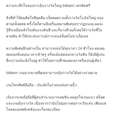
ความระทึกใจของการลุ้นรางวัลใหญ่ bkkwin เครดิตฟรี
สิ่งที่ทำให้ผมติดใจที่สุดคือ แจ็คพอตรวมทั้งรางวัลโบนัสใหญ่ ของ
ค่ายสล็อตสด ครั้งใดก็ตามมีเครื่องหมายพิเศษปรากฏบนจอ ผมจะ
รู้สึกเหมือนหัวใจเต้นแรงทันที และก็บางที ผมก็เคยได้รางวัลที่ไม่
คาดฝัน ทำให้ประสบการณ์การเล่นสล็อตไม่น่าเบื่อเลย
ความพิเศษอีกอย่างเป็น สามารถเล่นได้ทุกเวลา 24 ชั่วโมง ผมเคย
ทดลองปั่นตอนเวลาเช้าตรู่ หรือแม้แต่ตอนกลางวันคืน ก็ยังมีผู้เล่น
อื่นๆร่วมบันเทิงใจอยู่ ทำให้ไม่ทราบสึกหงอยเหงาหรือเล่นผู้เดียว
bkkwin เกมมากมายที่คุณสามารถลุ้นรางวัลได้อย่างง่ายดาย
เกมโทรศัพท์มือถือ – บันเทิงใจง่ายๆแค่ปลายนิ้ว
เริ่มจากเกมมือถือที่ผู้คนจำนวนมากเคยชิน ผมถูกใจเกมแนว สล็อต
และเกมลุ้นรางวัล เนื่องจากว่ามันไม่ยุ่งยากต่อการเริ่มเล่น เพียงแค่
โหลดแอปพลิเคชันและก็ลงทะเบียน