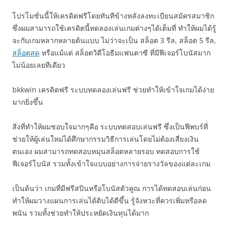
โปรโมชั่นนี้ให้เครดิตฟรีโดยทันทีข้างหลังลงทะเบียนสมัครสมาชิก
ซึ่งผมสามารถใช้เครดิตนี้ทดลองเล่นเกมต่างๆได้เต็มที่ ทำให้ผมได้รู้
จะกับเกมหลากหลายต้นแบบ ไม่ว่าจะเป็น สล็อต 3 รีล, สล็อต 5 รีล,
สล็อตสด
หรือแม้แต่ สล็อตวิดีโอธีมแฟนตาซี ที่มีฟีเจอร์โบนัสมาก
ไม่น้อยเลยทีเดียว
bkkwin เครดิตฟรี ระบบทดลองเล่นฟรี ช่วยทำให้เข้าใจเกมได้ง่าย
มากยิ่งขึ้น
สิ่งที่ทำให้ผมชอบใจมากๆคือ ระบบทดสอบเล่นฟรี ซึ่งเป็นฟีพบร์ที่
ช่วยให้ผู้เล่นใหม่ได้ศึกษากรรมวิธีการเล่นโดยไม่ต้องเสี่ยงเงิน
ตนเอง ผมสามารถทดสอบหมุนสล็อตหลายรอบ ทดสอบการใช้
ฟีเจอร์โบนัส รวมทั้งเข้าใจแบบอย่างการจ่ายรางวัลของแต่ละเกม
เป็นต้นว่า เกมที่มีฟรีสปินหรือโบนัสตัวคูณ การได้ทดสอบเล่นก่อน
ทำให้ผมวางแผนการเล่นได้ดิบได้ดีขึ้น รู้จังหวะที่ควรเพิ่มหรือลด
พนัน รวมทั้งช่วยทำให้ประหยัดเงินทุนได้มาก