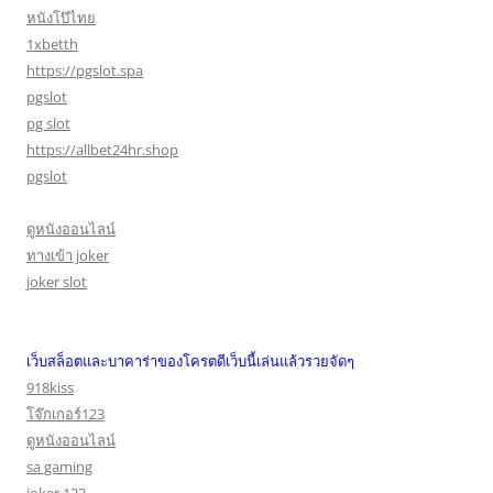
หนังโป๊ไทย
1xbetth
https://pgslot.spa
pgslot
pg slot
https://allbet24hr.shop
pgslot
ดูหนังออนไลน์
ทางเข้า joker
joker slot
เว็บสล็อตและบาคาร่าของโครตดีเว็บนี้เล่นแล้วรวยจัดๆ
918kiss
โจ๊กเกอร์123
ดูหนังออนไลน์
sa gaming