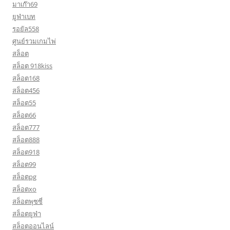
มาเก๊า69
ยูฟ่าเบท
รอยัล558
ศูนย์รวมเกมไพ่
สล็อต
สล็อต 918kiss
สล็อต168
สล็อต456
สล็อต55
สล็อต66
สล็อต777
สล็อต888
สล็อต918
สล็อต99
สล็อตpg
สล็อตxo
สล็อตพุซซี่
สล็อตยูฟ่า
สล็อตออนไลน์