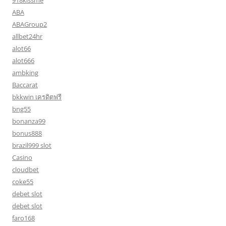
918kissme
ABA
ABAGroup2
allbet24hr
alot66
alot666
ambking
Baccarat
bkkwin เครดิตฟรี
bng55
bonanza99
bonus888
brazil999 slot
Casino
cloudbet
coke55
debet slot
debet slot
faro168