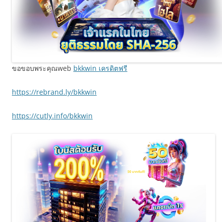
ขอขอบพระคุณweb
bkkwin เครดิตฟรี
https://rebrand.ly/bkkwin
https://cutly.info/bkkwin