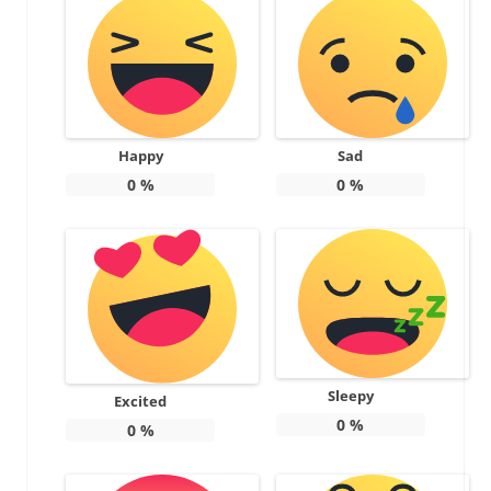
Happy
Sad
0
%
0
%
Sleepy
Excited
0
%
0
%