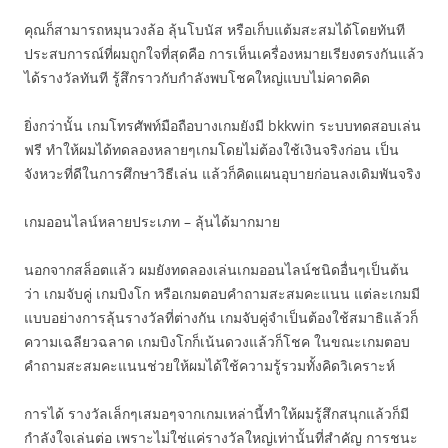
คุณก็สามารถหมุนวงล้อ ลุ้นโบนัส หรือเก็บแต้มสะสมได้โดยทันที
ประสบการณ์ที่ผมถูกใจที่สุดคือ การเห็นเครื่องหมายเรียงตรงกันแล้ว
ได้รางวัลทันที รู้สึกราวกับกำลังพบโชคใหญ่แบบไม่คาดคิด
ยิ่งกว่านั้น เกมโทรศัพท์มือถือบางเกมยังมี bkkwin ระบบทดสอบเล่น
ฟรี ทำให้ผมได้ทดลองหลายๆเกมโดยไม่ต้องใช้เงินจริงก่อน เป็น
จังหวะที่ดีในการศึกษาวิธีเล่น แล้วก็คิดแผนอุบายก่อนลงเดิมพันจริง
เกมออนไลน์หลายประเภท – ลุ้นได้มากมาย
นอกจากสล็อตแล้ว ผมยังทดลองเล่นเกมออนไลน์ชนิดอื่นๆเป็นต้น
ว่า เกมจับคู่ เกมบิงโก หรือเกมตอบคำถามสะสมคะแนน แต่ละเกมมี
แบบอย่างการลุ้นรางวัลที่ต่างกัน เกมจับคู่จำเป็นต้องใช้สมาธิแล้วก็
ความเฉลียวฉลาด เกมบิงโกก็เน้นดวงแล้วก็โชค ในขณะเกมตอบ
คำถามสะสมคะแนนช่วยให้ผมได้ใช้ความรู้รวมทั้งคิดวิเคราะห์
การได้ รางวัลเล็กๆเสมอๆจากเกมเหล่านี้ทำให้ผมรู้สึกสนุกแล้วก็มี
กำลังใจเล่นต่อ เพราะไม่ใช่แค่รางวัลใหญ่เท่านั้นที่สำคัญ การชนะ