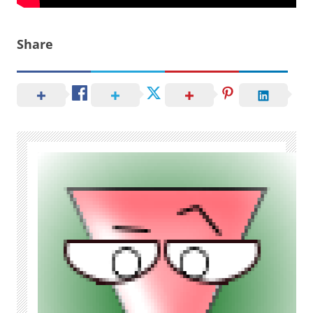
Share