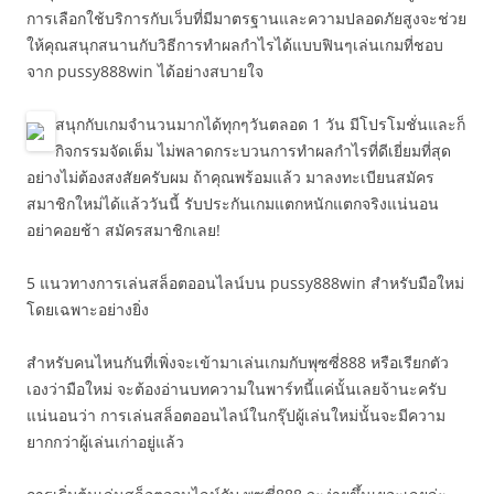
การเลือกใช้บริการกับเว็บที่มีมาตรฐานและความปลอดภัยสูงจะช่วย
ให้คุณสนุกสนานกับวิธีการทำผลกำไรได้แบบฟินๆเล่นเกมที่ชอบ
จาก pussy888win ได้อย่างสบายใจ
สนุกกับเกมจำนวนมากได้ทุกๆวันตลอด 1 วัน มีโปรโมชั่นและก็
กิจกรรมจัดเต็ม ไม่พลาดกระบวนการทำผลกำไรที่ดีเยี่ยมที่สุด
อย่างไม่ต้องสงสัยครับผม ถ้าคุณพร้อมแล้ว มาลงทะเบียนสมัคร
สมาชิกใหม่ได้แล้ววันนี้ รับประกันเกมแตกหนักแตกจริงแน่นอน
อย่าคอยช้า สมัครสมาชิกเลย!
5 แนวทางการเล่นสล็อตออนไลน์บน pussy888win สำหรับมือใหม่
โดยเฉพาะอย่างยิ่ง
สำหรับคนไหนกันที่เพิ่งจะเข้ามาเล่นเกมกับพุซซี่888 หรือเรียกตัว
เองว่ามือใหม่ จะต้องอ่านบทความในพาร์ทนี้แค่นั้นเลยจ้านะครับ
แน่นอนว่า การเล่นสล็อตออนไลน์ในกรุ๊ปผู้เล่นใหม่นั้นจะมีความ
ยากกว่าผู้เล่นเก่าอยู่แล้ว