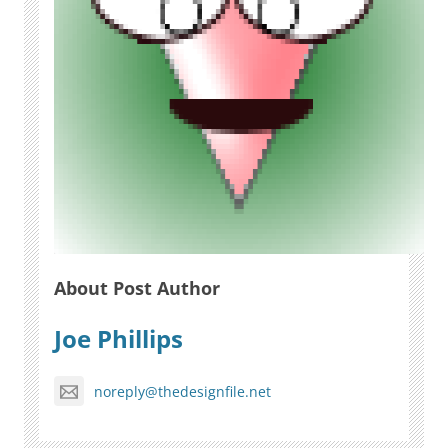
About Post Author
Joe Phillips
noreply@thedesignfile.net