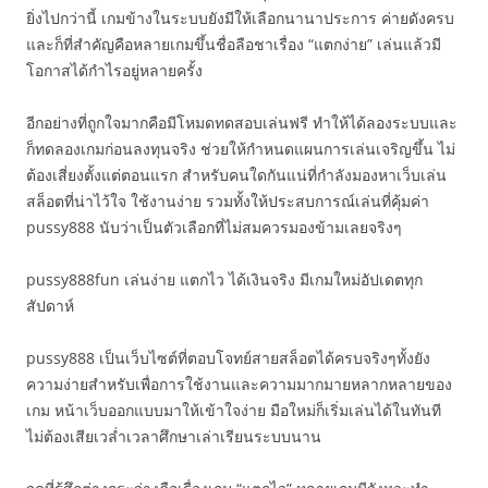
ยิ่งไปกว่านี้ เกมข้างในระบบยังมีให้เลือกนานาประการ ค่ายดังครบ
และก็ที่สำคัญคือหลายเกมขึ้นชื่อลือชาเรื่อง “แตกง่าย” เล่นแล้วมี
โอกาสได้กำไรอยู่หลายครั้ง
อีกอย่างที่ถูกใจมากคือมีโหมดทดสอบเล่นฟรี ทำให้ได้ลองระบบและ
ก็ทดลองเกมก่อนลงทุนจริง ช่วยให้กำหนดแผนการเล่นเจริญขึ้น ไม่
ต้องเสี่ยงตั้งแต่ตอนแรก สำหรับคนใดกันแน่ที่กำลังมองหาเว็บเล่น
สล็อตที่น่าไว้ใจ ใช้งานง่าย รวมทั้งให้ประสบการณ์เล่นที่คุ้มค่า
pussy888 นับว่าเป็นตัวเลือกที่ไม่สมควรมองข้ามเลยจริงๆ
pussy888fun เล่นง่าย แตกไว ได้เงินจริง มีเกมใหม่อัปเดตทุก
สัปดาห์
pussy888 เป็นเว็บไซต์ที่ตอบโจทย์สายสล็อตได้ครบจริงๆทั้งยัง
ความง่ายสำหรับเพื่อการใช้งานและความมากมายหลากหลายของ
เกม หน้าเว็บออกแบบมาให้เข้าใจง่าย มือใหม่ก็เริ่มเล่นได้ในทันที
ไม่ต้องเสียเวล่ำเวลาศึกษาเล่าเรียนระบบนาน