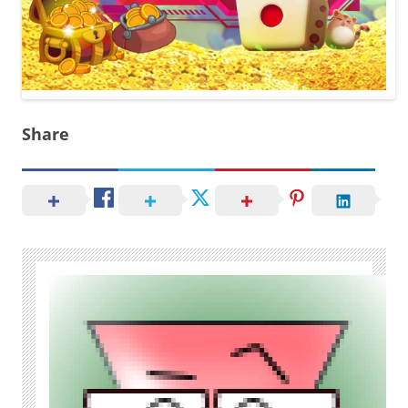
Share