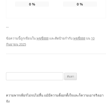
0
%
0
%
…
ข้อความนี้ถูกเขียนใน
พุซซี่888
และติดป้ายกำกับ
พุซซี่888
บน
10
กันยายน 2025
ค้นหา
สำหรับ:
ความพากเพียรไม่จบไม่สิ้น แม้มีความตั้งอกตั้งใจและก็ความเอาจริงเอา
จัง