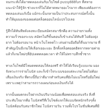
จนกระทั่งได้มาทดลองเล่นกับเว็บไซต์ pussy888fun ที่สหาย
แนะนำให้รู้จัก ช่วงแรกก็ไม่ได้คาดหมายอะไรมาก เพียงแค่ต้องการ
ทดลองเล่นแก้เบื่อ แม้กระนั้นกลายเป็นว่าประสบการณ์ครั้งนั้น
ทำให้มุมมองของผมต่อสล็อตออนไลน์แปรไปเลย
รู้สึกได้ทันทีหลังลงทะเบียนสมัครสมาชิกคือ ความง่ายรวมทั้ง
ความเร็วของระบบ สมัครไม่กี่ขั้นตอนก็เข้าเล่นได้ทันที ไม่ต้องยุ่ง
ยาก ไม่ต้องรอนาน หน้าเว็บโหลดไว เล่นผ่านมือถือก็ลื่นมากมาย ที่
สำคัญเป็นมีเกมให้เลือกเยอะแยะ อีกทั้งสล็อตยอดฮิตจากหลายค่าย
แล้วก็เกมใหม่ๆที่อัปเดตตลอดเวลา ทำให้ไม่ทราบสึกซ้ำซาก
ทางเว็บไซต์มีโหมดทดสอบให้ลองฟรี ทำให้ได้เรียนรู้แบบเกม มอง
จังหวะการจ่ายโบนัส และก็เข้าใจระบบของแต่ละเกมโดยไม่ต้อง
เสี่ยงเงินจริง ที่ตรงนี้ถือว่าดีมากสำหรับคนที่ยังไม่แน่ใจหรือมือใหม่
เพราะเหตุว่าสามารถวางแผนก่อนลงเงินจริงได้
จากนั้นผมตกลงใจฝากเงินปริมาณน้อยเพื่อทดสอบเล่นจริง สิ่งที่
ประทับใจมากคือ โบนัสฟรีที่เว็บไซต์แจกให้แบบจัดหนักจริงๆทั้ง
โบนัสต้อนรับสมาชิกใหม่ โบนัสรายวัน รวมทั้งโปรโมชั่นพิเศษที่มี