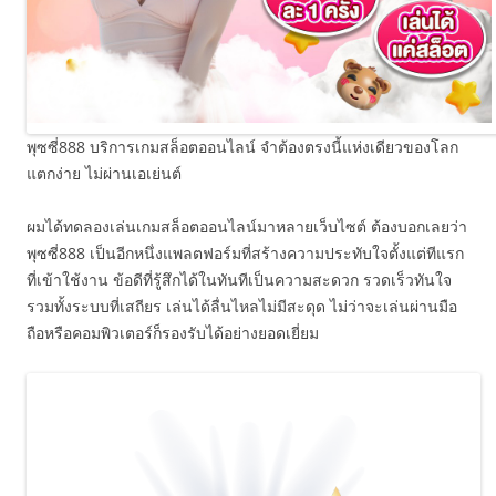
พุซซี่888 บริการเกมสล็อตออนไลน์ จำต้องตรงนี้แห่งเดียวของโลก
แตกง่าย ไม่ผ่านเอเย่นต์
ผมได้ทดลองเล่นเกมสล็อตออนไลน์มาหลายเว็บไซต์ ต้องบอกเลยว่า
พุซซี่888 เป็นอีกหนึ่งแพลตฟอร์มที่สร้างความประทับใจตั้งแต่ทีแรก
ที่เข้าใช้งาน ข้อดีที่รู้สึกได้ในทันทีเป็นความสะดวก รวดเร็วทันใจ
รวมทั้งระบบที่เสถียร เล่นได้ลื่นไหลไม่มีสะดุด ไม่ว่าจะเล่นผ่านมือ
ถือหรือคอมพิวเตอร์ก็รองรับได้อย่างยอดเยี่ยม