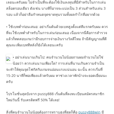
เลยนะครับผม ไม่จำเป็นที่จะต้องใช้เงินลงทุนที่มีสำหรับในการเล่น
สล็อตรอบเดียว ดังเช่น บางทีก็อาจจะแบ่งเป็น 3 ส่วนสำหรับเล่น 3
รอบ แล้วก็อย่าลืมกำหนดจุดขาดทุนรวมทั้งผลกำไรที่อยากด้วย
• ใช้เบทต่ำก่อนเสมอ: อย่าเริ่มต้นด้วยเบทสูงตั้งแต่ทีแรกครับผม ควร
ที่จะใช้เบทต่ำสำหรับในการเล่นก่อนเสมอ เนื่องจากนี่คือการสำรวจ
แล้วก็ทดสอบเกมว่ามีรอบการจ่ายเงินรางวัลดีไหม ถ้ามีสัญญาณที่ดี
คุณจะเพิ่มเบททีหลังก็ยังได้เลยนะครับ
• อย่าเล่นนานเกินไป: คนจำนวนไม่น้อยถามผมจำนวนไม่ใช่
น้อยว่า ควรเล่นนานเพียงใด? การเล่นที่นานเกินความจำเป็น
จะทำให้คุณจุดโฟกัสกับเกมจนอ่อนแรงแน่นอน ฉะนั้น ควรเริ่มที่
15-20 นาทีก็พอเพียงแล้วครับผม หาช่วงเวลาพักบ้างจะยอดเยี่ยมนะ
ครับ
โปรโมชั่นสุดปังจาก pussy888 เริ่มต้นที่ลงทะเบียนสมัครสมาชิก
ใหม่วันนี้ รับเครดิตฟรี 50% ได้เลย!
สิ่งที่คนจำนวนไม่น้อยต้องการทราบสูงที่สุดก็คือ
pussy888win
มี