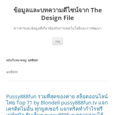
ข้อมูลและบทความดีไซน์จาก The
Design File
ข่าวสารและข้อมูลที่เกี่ยวข้องกับการเทคโนโลยีและการพัฒนา
ข้าม
เมนู
ไป
ยัง
เนื้อหา
คลังเก็บหมวดหมู่:
พุซซี่888
พุซซี่888
Pussy888fun รวมที่สุดของค่าย สล็อตออนไลน์
ไทย Top 71 by Blondell pussy888fun.tv แจก
เครดิตไม่อั้น ทุกยูสเซอร์ แจกทริคทำกำไรฟรี
เปย์หนัก รับเต็มๆ pussy888fun ตรวจสอบได้