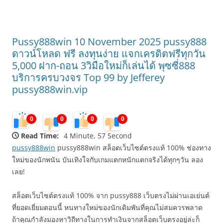
Pussy888win 10 November 2025 pussy888
ดาวน์โหลด ฟรี ลงทุนง่าย แจกเครดิตฟรีทุกวัน
5,000 ฝาก-ถอน 3วิมือใหม่ก็เล่นได้ พุซซี่888
บริการครบวงจร Top 99 by Jefferey
pussy888win.vip
0
0
0
0
Read Time:
4 Minute, 57 Second
pussy888win
pussy888win สล็อตเว็บไซต์ตรงแท้ 100% ช่องทาง
ใหม่ของนักพนัน บันเทิงใจกับเกมแตกหนักแตกจริงได้ทุกๆวัน ลอง
เลย!
สล็อตเว็บไซต์ตรงแท้ 100% จาก pussy888 เว็บตรงไม่ผ่านเอเย่นต์
ที่ยอดเยี่ยมตอนนี้ หนทางใหม่ของนักเดิมพันที่คุณไม่สมควรพลาด
ถ้าคุณกำลังมองหาวิถีทางในการทำเงินจากสล็อตเว็บตรงอยู่ล่ะก็