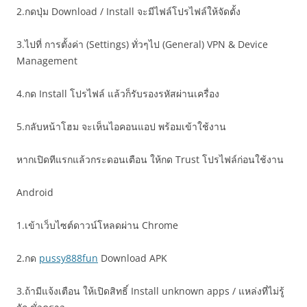
2.กดปุ่ม Download / Install จะมีไฟล์โปรไฟล์ให้จัดตั้ง
3.ไปที่ การตั้งค่า (Settings) ทั่วๆไป (General) VPN & Device
Management
4.กด Install โปรไฟล์ แล้วก็รับรองรหัสผ่านเครื่อง
5.กลับหน้าโฮม จะเห็นไอคอนแอป พร้อมเข้าใช้งาน
หากเปิดทีแรกแล้วกระดอนเตือน ให้กด Trust โปรไฟล์ก่อนใช้งาน
Android
1.เข้าเว็บไซต์ดาวน์โหลดผ่าน Chrome
2.กด
pussy888fun
Download APK
3.ถ้ามีแจ้งเตือน ให้เปิดสิทธิ์ Install unknown apps / แหล่งที่ไม่รู้