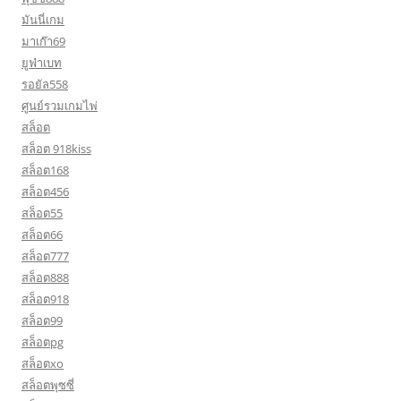
มันนี่เกม
มาเก๊า69
ยูฟ่าเบท
รอยัล558
ศูนย์รวมเกมไพ่
สล็อต
สล็อต 918kiss
สล็อต168
สล็อต456
สล็อต55
สล็อต66
สล็อต777
สล็อต888
สล็อต918
สล็อต99
สล็อตpg
สล็อตxo
สล็อตพุซซี่