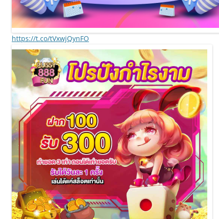
https://t.co/tVxwjQynFO