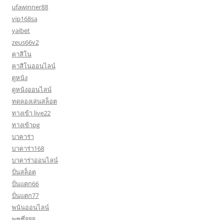
ufawinner88
vip168sa
yaibet
zeus66v2
คาสิโน
คาสิโนออนไลน์
ดูหนัง
ดูหนังออนไลน์
ทดลองเล่นสล็อต
ทางเข้า live22
ทางเข้าpg
บาคาร่า
บาคาร่า168
บาคาร่าออนไลน์
ปั่นสล็อต
ปั่นแตก66
ปั่นแตก77
พนันออนไลน์
พุซซี่888