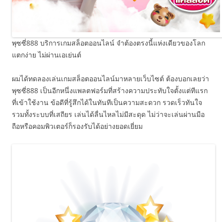
พุซซี่888 บริการเกมสล็อตออนไลน์ จำต้องตรงนี้แห่งเดียวของโลก
แตกง่าย ไม่ผ่านเอเย่นต์
ผมได้ทดลองเล่นเกมสล็อตออนไลน์มาหลายเว็บไซต์ ต้องบอกเลยว่า
พุซซี่888 เป็นอีกหนึ่งแพลตฟอร์มที่สร้างความประทับใจตั้งแต่ทีแรก
ที่เข้าใช้งาน ข้อดีที่รู้สึกได้ในทันทีเป็นความสะดวก รวดเร็วทันใจ
รวมทั้งระบบที่เสถียร เล่นได้ลื่นไหลไม่มีสะดุด ไม่ว่าจะเล่นผ่านมือ
ถือหรือคอมพิวเตอร์ก็รองรับได้อย่างยอดเยี่ยม