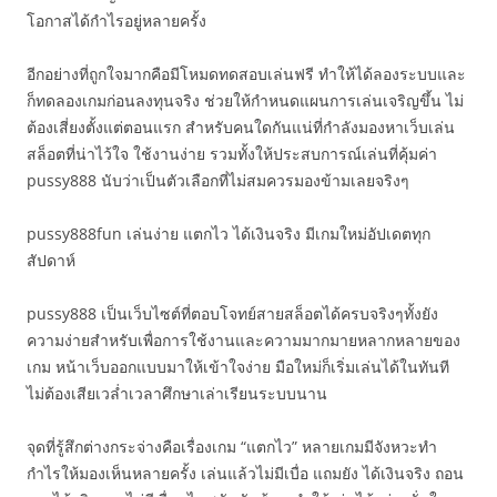
โอกาสได้กำไรอยู่หลายครั้ง
อีกอย่างที่ถูกใจมากคือมีโหมดทดสอบเล่นฟรี ทำให้ได้ลองระบบและ
ก็ทดลองเกมก่อนลงทุนจริง ช่วยให้กำหนดแผนการเล่นเจริญขึ้น ไม่
ต้องเสี่ยงตั้งแต่ตอนแรก สำหรับคนใดกันแน่ที่กำลังมองหาเว็บเล่น
สล็อตที่น่าไว้ใจ ใช้งานง่าย รวมทั้งให้ประสบการณ์เล่นที่คุ้มค่า
pussy888 นับว่าเป็นตัวเลือกที่ไม่สมควรมองข้ามเลยจริงๆ
pussy888fun เล่นง่าย แตกไว ได้เงินจริง มีเกมใหม่อัปเดตทุก
สัปดาห์
pussy888 เป็นเว็บไซต์ที่ตอบโจทย์สายสล็อตได้ครบจริงๆทั้งยัง
ความง่ายสำหรับเพื่อการใช้งานและความมากมายหลากหลายของ
เกม หน้าเว็บออกแบบมาให้เข้าใจง่าย มือใหม่ก็เริ่มเล่นได้ในทันที
ไม่ต้องเสียเวล่ำเวลาศึกษาเล่าเรียนระบบนาน
จุดที่รู้สึกต่างกระจ่างคือเรื่องเกม “แตกไว” หลายเกมมีจังหวะทำ
กำไรให้มองเห็นหลายครั้ง เล่นแล้วไม่มีเบื่อ แถมยัง ได้เงินจริง ถอน