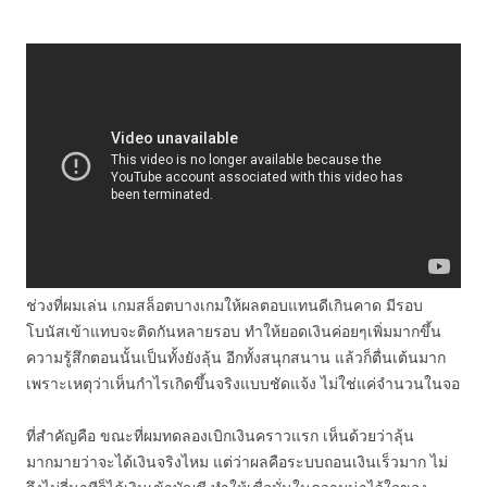
ช่วงที่ผมเล่น เกมสล็อตบางเกมให้ผลตอบแทนดีเกินคาด มีรอบ
โบนัสเข้าแทบจะติดกันหลายรอบ ทำให้ยอดเงินค่อยๆเพิ่มมากขึ้น
ความรู้สึกตอนนั้นเป็นทั้งยังลุ้น อีกทั้งสนุกสนาน แล้วก็ตื่นเต้นมาก
เพราะเหตุว่าเห็นกำไรเกิดขึ้นจริงแบบชัดแจ้ง ไม่ใช่แค่จำนวนในจอ
ที่สำคัญคือ ขณะที่ผมทดลองเบิกเงินคราวแรก เห็นด้วยว่าลุ้น
มากมายว่าจะได้เงินจริงไหม แต่ว่าผลคือระบบถอนเงินเร็วมาก ไม่