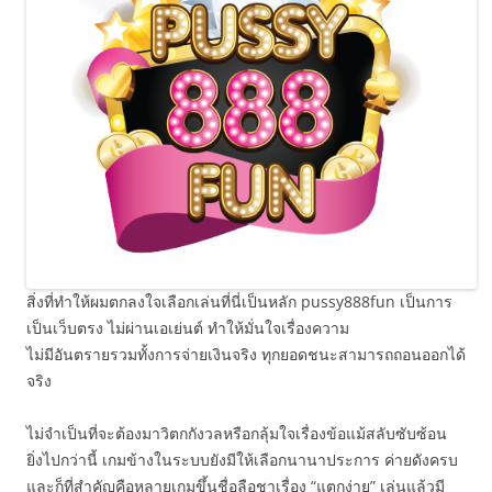
สิ่งที่ทำให้ผมตกลงใจเลือกเล่นที่นี่เป็นหลัก pussy888fun เป็นการ
เป็นเว็บตรง ไม่ผ่านเอเย่นต์ ทำให้มั่นใจเรื่องความ
ไม่มีอันตรายรวมทั้งการจ่ายเงินจริง ทุกยอดชนะสามารถถอนออกได้
จริง
ไม่จำเป็นที่จะต้องมาวิตกกังวลหรือกลุ้มใจเรื่องข้อแม้สลับซับซ้อน
ยิ่งไปกว่านี้ เกมข้างในระบบยังมีให้เลือกนานาประการ ค่ายดังครบ
และก็ที่สำคัญคือหลายเกมขึ้นชื่อลือชาเรื่อง “แตกง่าย” เล่นแล้วมี