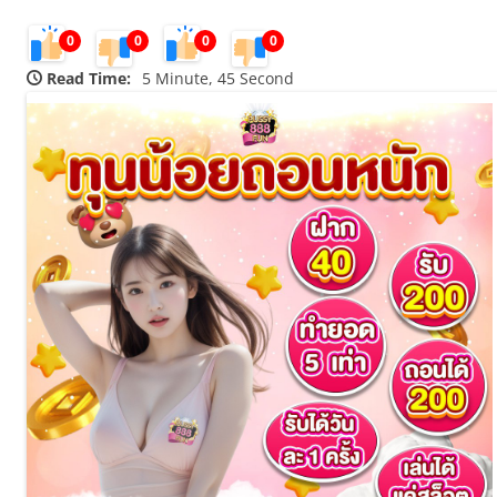
0
0
0
0
Read Time:
5 Minute, 45 Second