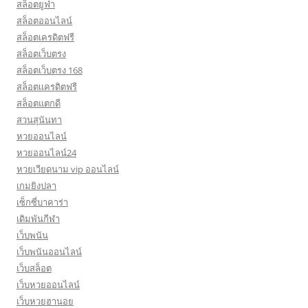
สล็อตยูฟ่า
สล็อตออนไลน์
สล็อตเครดิตฟรี
สล็อตเว็บตรง
สล็อตเว็บตรง 168
สล็อตเเครดิตฟรี
สล็อตแตกดี
สวนสุนันทา
หวยออนไลน์
หวยออนไลน์24
หวยเวียดนาม vip ออนไลน์
เกมยิงปลา
เซ็กซี่บาคาร่า
เดิมพันกีฬา
เว็บพนัน
เว็บพนันออนไลน์
เว็บสล็อต
เว็บหวยออนไลน์
เว็บหวยฮานอย