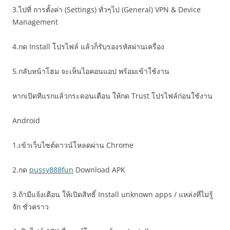
3.ไปที่ การตั้งค่า (Settings) ทั่วๆไป (General) VPN & Device
Management
4.กด Install โปรไฟล์ แล้วก็รับรองรหัสผ่านเครื่อง
5.กลับหน้าโฮม จะเห็นไอคอนแอป พร้อมเข้าใช้งาน
หากเปิดทีแรกแล้วกระดอนเตือน ให้กด Trust โปรไฟล์ก่อนใช้งาน
Android
1.เข้าเว็บไซต์ดาวน์โหลดผ่าน Chrome
2.กด
pussy888fun
Download APK
3.ถ้ามีแจ้งเตือน ให้เปิดสิทธิ์ Install unknown apps / แหล่งที่ไม่รู้
จัก ชั่วคราว