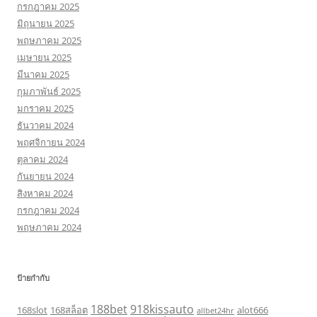
กรกฎาคม 2025
มิถุนายน 2025
พฤษภาคม 2025
เมษายน 2025
มีนาคม 2025
กุมภาพันธ์ 2025
มกราคม 2025
ธันวาคม 2024
พฤศจิกายน 2024
ตุลาคม 2024
กันยายน 2024
สิงหาคม 2024
กรกฎาคม 2024
พฤษภาคม 2024
ป้ายกำกับ
188bet
918kissauto
168slot
168สล็อต
alot666
allbet24hr