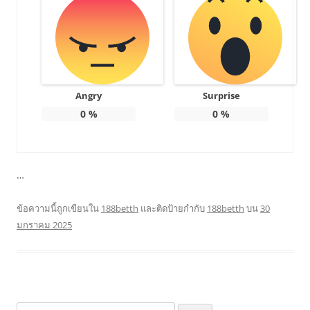
Angry
Surprise
0
%
0
%
…
ข้อความนี้ถูกเขียนใน
188betth
และติดป้ายกำกับ
188betth
บน
30
มกราคม 2025