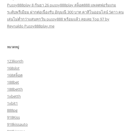
Pussy888play 8 กันยา 26 pussy888play สล็อต888 แพลตฟอร์มเกม
ระดับพรีเมียม ฝากต่อเนื่องรับ อัญมณี 300 บาท คาสิโนออนไลน์ 5ดาว คน
เล่นไม่ต่ำกว่าแสนทุกวัน pussy888 พร้อมแล้ว ลุยเลย Top 97 by
Reynaldo Pussy888play.me
หมวดหมู่
123lionth
168slot
168สล็อต
188bet
188betth
1xbetth
1xbit1
888pg
918Kiss
918kissauto