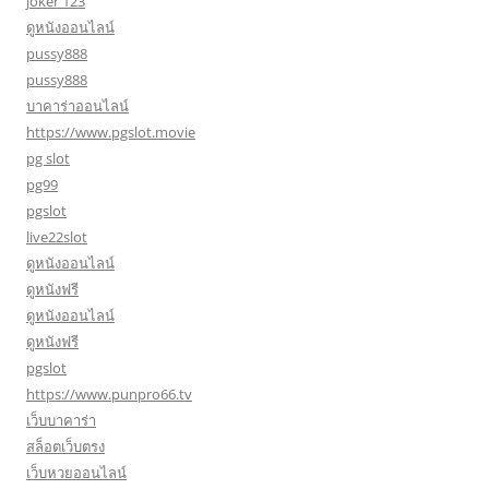
joker 123
ดูหนังออนไลน์
pussy888
pussy888
บาคาร่าออนไลน์
https://www.pgslot.movie
pg slot
pg99
pgslot
live22slot
ดูหนังออนไลน์
ดูหนังฟรี
ดูหนังออนไลน์
ดูหนังฟรี
pgslot
https://www.punpro66.tv
เว็บบาคาร่า
สล็อตเว็บตรง
เว็บหวยออนไลน์