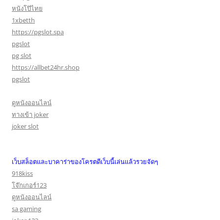
หนังโป๊ไทย
1xbetth
https://pgslot.spa
pgslot
pg slot
https://allbet24hr.shop
pgslot
ดูหนังออนไลน์
ทางเข้า joker
joker slot
เว็บสล็อตและบาคาร่าของโครตดีเว็บนี้เล่นแล้วรวยจัดๆ
918kiss
โจ๊กเกอร์123
ดูหนังออนไลน์
sa gaming