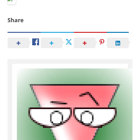
Share