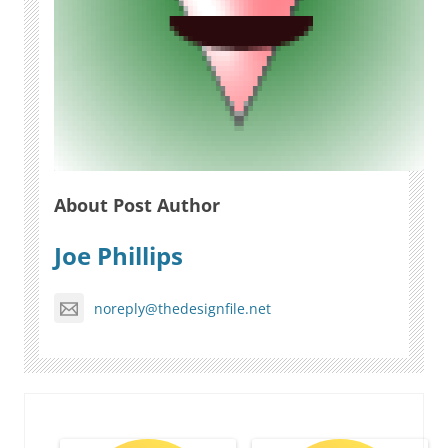
About Post Author
Joe Phillips
noreply@thedesignfile.net