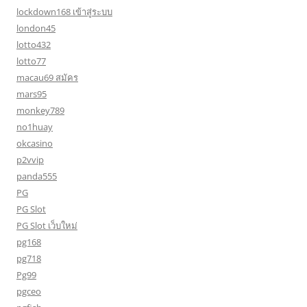
lockdown168 เข้าสู่ระบบ
london45
lotto432
lotto77
macau69 สมัคร
mars95
monkey789
no1huay
okcasino
p2vvip
panda555
PG
PG Slot
PG Slot เว็บใหม่
pg168
pg718
Pg99
pgceo