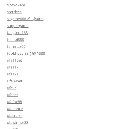
slotxo24hr
sretthi99
ssgame666 เข้าสู่ระบบ
suppergame
tangtem168
teenoi888
temmax69
tookhuay 88 ถูกหวย88
ufa11bet
ufa11k
ufa191
Ufa89bet
ufa9r
ufabet
ufafox88
ufanance
ufasnake
ufawinner88