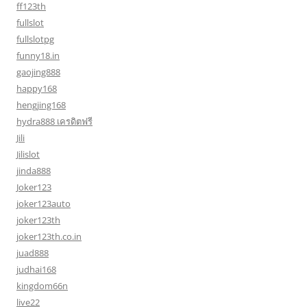
ff123th
fullslot
fullslotpg
funny18.in
gaojing888
happy168
hengjing168
hydra888 เครดิตฟรี
Jili
Jilislot
jinda888
Joker123
joker123auto
joker123th
joker123th.co.in
juad888
judhai168
kingdom66n
live22