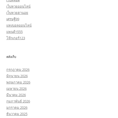
เว็บสล็อต
เว็บหวยออนไลน์
เว็บหวยฮานอย
เศรษฐี99
แทงบอลออนไลน์
แพนด้า555
โจ๊กเกอร์123
คลังเก็บ
กรกฎาคม 2026
มิถุนายน 2026
พฤษภาคม 2026
เมษายน 2026
มีนาคม 2026
กุมภาพันธ์ 2026
มกราคม 2026
ธันวาคม 2025