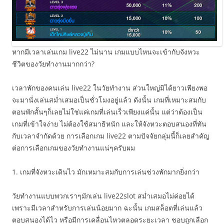
หากมีเวลาเล่นเกม live22 ไม่นาน เกมแบบไหนจะเข้ากับจังหวะ
ชีวิตของวัยทำงานมากกว่า?
เวลาพักของคนเล่น live22 ในวัยทำงาน ส่วนใหญ่มิได้ยาวเพียงพอ
จะมานั่งเล่นสม่ำเสมอเป็นชั่วโมงอยู่แล้ว ดังนั้น เกมที่เหมาะสมกับ
ตอนพักสั้นๆก็เลยไม่ใช่แค่เกมที่เล่นเร็วเพียงแค่นั้น แต่ว่าต้องเป็น
เกมที่เข้าใจง่าย ไม่ต้องใช้สมาธิหนัก และให้จังหวะตอบสนองที่ทัน
กับเวลาจำกัดด้วย การเลือกเกม live22 ตามปัจจัยกลุ่มนี้ก็เลยสำคัญ
ต่อการเลือกเกมของวัยทำงานแน่ๆครับผม
1. เกมที่จังหวะเดินไว มักเหมาะสมกับการเล่นช่วงพักมากยิ่งกว่า
วัยทำงานแบบพวกเราๆมักเล่น live22slot สม่ำเสมอไม่ค่อยได้
เพราะมีเวลาสำหรับการเล่นน้อยมาก ฉะนั้น เกมสล็อตที่เล่นแล้ว
ตอบสนองได้ไว หรือมีการเคลื่อนไหวตลอดระยะเวลา ชอบถูกเลือก