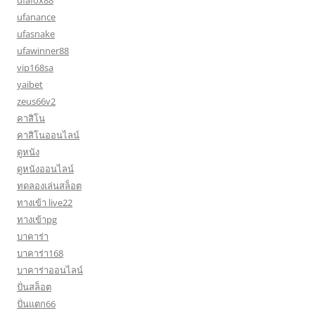
ufafox88
ufanance
ufasnake
ufawinner88
vip168sa
yaibet
zeus66v2
คาสิโน
คาสิโนออนไลน์
ดูหนัง
ดูหนังออนไลน์
ทดลองเล่นสล็อต
ทางเข้า live22
ทางเข้าpg
บาคาร่า
บาคาร่า168
บาคาร่าออนไลน์
ปั่นสล็อต
ปั่นแตก66