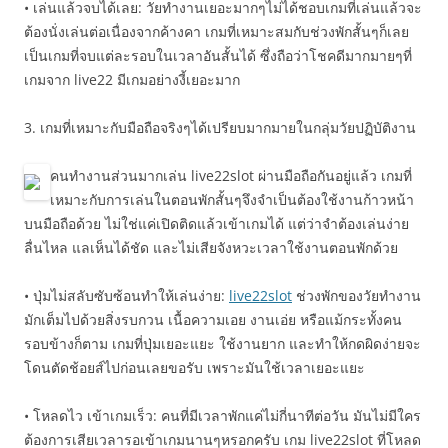
• เล่นแล้วจบได้เลย: วัยทำงานเยอะมากๆไม่ได้ชอบเกมที่เล่นแล้วจะ
ต้องนั่งเล่นต่อเนื่องจากค้างคา เกมที่เหมาะสมกับช่วงพักสั้นๆก็เลย
เป็นเกมที่จบแต่ละรอบในเวลาอันสั้นได้ ซึ่งถือว่าโชคดีมากมายๆที่
เกมจาก live22 มีเกมอย่างงี้เยอะมาก
3. เกมที่เหมาะกับมือถือจริงๆได้เปรียบมากมายในกลุ่มวัยปฏิบัติงาน
คนทำงานส่วนมากเล่น live22slot ผ่านมือถือกันอยู่แล้ว เกมที่
เหมาะกับการเล่นในตอนพักสั้นๆจึงจำเป็นต้องใช้งานก้าวหน้า
บนมือถือด้วย ไม่ใช่แค่เปิดติดแล้วเข้าเกมได้ แต่ว่าจำต้องเล่นง่าย
ลื่นไหล แลเห็นได้ชัด และไม่เสียจังหวะเวลาใช้งานตอนพักด้วย
• ปุ่มไม่สลับซับซ้อนทำให้เล่นง่าย:
live22slot
ช่วงพักของวัยทำงาน
มักเต็มไปด้วยสิ่งรบกวน เนื้อความเอย งานเอ่ย หรือแม้กระทั้งคน
รอบข้างก็ตาม เกมที่ปุ่มเยอะแยะ ใช้งานยาก และทำให้กดผิดง่ายจะ
โดนตัดช้อยส์ไปก่อนเลยขอรับ เพราะมันใช้เวลาเยอะแยะ
• โหลดไว เข้าเกมเร็ว: คนที่มีเวลาพักแค่ไม่กี่นาทีต่อวัน มันไม่มีใคร
ต้องการเสียเวลารอเข้าเกมนานๆหรอกครับ เกม live22slot ที่โหลด