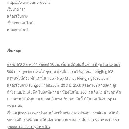
https://www.punpro66.tv
เว็บบาคาร่า
สล็อตเว็บตรง
เว็บหวยออนไลน์
หวยออนไลน์
เรื่องล่าสุด
สล็อต168 2 ก.ค. 69 สล็อต168 เกมสล็อต ที่ผู้เล่นชื่นชอบ ที่สุด Lucky box
300 บาท ยูสเดียว เล่นได้ทุกเกม ยูสเดียว เล่นได้ทุกเกม hengjing168
ลงทุนทั้งที่ต้อง ที่นี่เท่านั้น Top 46 by Marisa Hengjing168d.com
สล็อตเว็บตรง Tangtem168e.com 28 ก.ย. 2569 สล็อต168 สายแตก ลุ้น
กำไรแบบไม่เสียฟีล โบนัสพี่ฝากมา น้องให้เพิ่ม 200 เล่นลื่น ไม่มีสะดุด คัด
มาแล้ว เล่นได้ทุกเกม สล็อตเว็บตรง เริ่มก่อนวันนี้ มีลุ้นก่อนใคร Top 86
by Kelley
เว็บแม่ jinda888 webใหญ่ สล็อตเว็บตรง 2026 ประสบการณ์เล่นยุคใหม่
ระบบเสถียร พร้อมเกมให้เลือกมากมาย ทดลองเล่น Top 83 by Vanessa
jin888.asia 28 July 26 พนัน