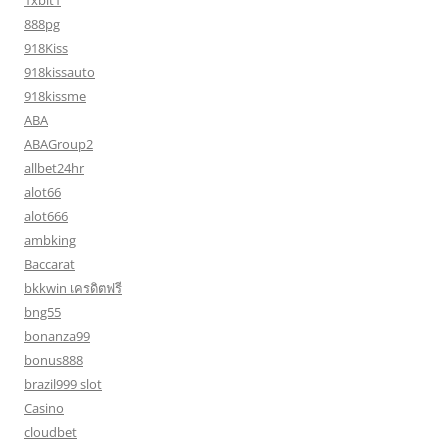
1xbit1
888pg
918Kiss
918kissauto
918kissme
ABA
ABAGroup2
allbet24hr
alot66
alot666
ambking
Baccarat
bkkwin เครดิตฟรี
bng55
bonanza99
bonus888
brazil999 slot
Casino
cloudbet