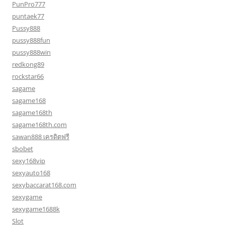
PunPro777
puntaek77
Pussy888
pussy888fun
pussy888win
redkong89
rockstar66
sagame
sagame168
sagame168th
sagame168th.com
sawan888 เครดิตฟรี
sbobet
sexy168vip
sexyauto168
sexybaccarat168.com
sexygame
sexygame1688k
Slot