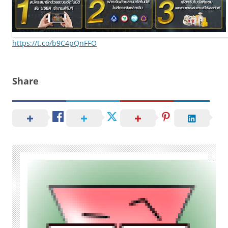
https://t.co/b9C4pQnFFO
Share