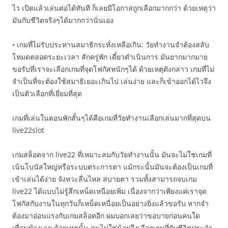
ไว เปิดแล้วเล่นต่อได้ทันที ก็เลยมีโอกาสถูกเลือกมากกว่า ด้วยเหตุว่า
มันกับชีวิตจริงๆได้มากกว่านั่นเอง
• เกมที่ไม่รับประทานสมาธิกระทั่งเหลือเกิน: วัยทำงานจำต้องสลับ
โหมดตลอดระยะเวลา สักครู่พัก เดี๋ยวดำเนินการ มันยากมากมาย
ขอรับที่เราจะเลือกเกมที่จุดโฟกัสหนักๆได้ ด้วยเหตุดังกล่าว เกมที่ไม่
จำเป็นที่จะต้องใช้สมาธิเยอะเกินไป เล่นง่าย และก็เข้าออกได้ไวจึง
เป็นตัวเลือกที่เยี่ยมที่สุด
เกมที่เล่นในตอนพักสั้นๆได้คือเกมที่วัยทำงานเลือกเล่นมากที่สุดบน
live22slot
เกมสล็อตจาก live22 ที่เหมาะสมกับวัยทำงานนั้น มันจะไม่ใช่เกมที่
เน้นโบนัสใหญ่หรือระบบตระการตา แม้กระนั้นมันจะต้องเป็นเกมที่
เข้าเล่นได้ง่าย จังหวะลื่นไหล สบายตา รวมทั้งสามารถจบเกม
live22 ได้แบบไม่รู้สึกเหน็ดเหนื่อยเพิ่ม เนื่องจากว่าเพียงแค่เราจุด
โฟกัสกับงานในทุกวันก็เหน็ดเหนื่อยเป็นอย่างยิ่งแล้วขอรับ หากจำ
ต้องมาอ่อนแรงกับเกมสล็อตอีก ผมบอกเลยว่าขอบายก่อนคนใด
เพื่อนพ้องเลย ด้วยเหตุนั้น คนไม่ใช่น้อยจึงเลือกเกมที่กับชีวิตประจำ