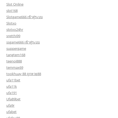
Slot Online
slot168
Slotgame666 เข้าสู่ระบบ
Slotxo
slotxo24hr
sretthi99
ssgame666 เข้าสู่ระบบ
suppergame
tangtem168
teenoi888
temmax69
tookhuay 88 ถูกหวย88
ufa11bet
ufa11k
ufa191
Ufa89bet
ufa9r
ufabet